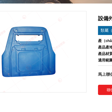
設備外
類屬（
產（ch
產品產
產品材
適用範
馬上聯
聯