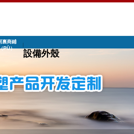
阿裏商鋪
（PÙ）
設備外殼