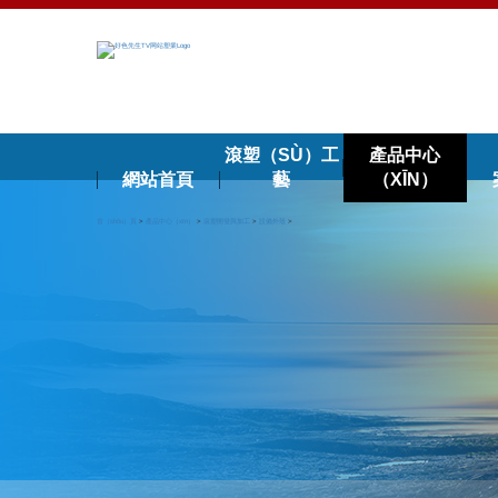
滾塑（SÙ）工
產品中心
網站首頁
藝
（XĪN）
首（shǒu）頁
>
產品中心（xīn）
>
滾塑開發與加工
>
設備外殼
>