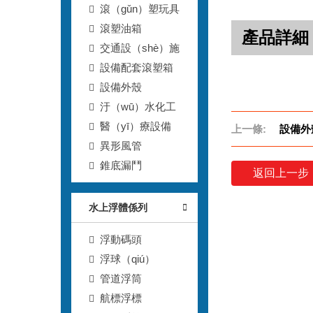
滾（gǔn）塑玩具
滾塑油箱
產品詳細
交通設（shè）施
設備配套滾塑箱
設備外殼
汙（wū）水化工
醫（yī）療設備
上一條:
設備外殼
異形風管
錐底漏鬥
返回上一步
水上浮體係列
浮動碼頭
浮球（qiú）
管道浮筒
航標浮標