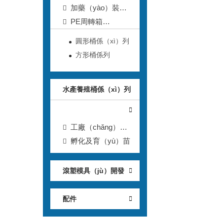
加藥（yào）裝
（zhuāng）置及配
PE周轉箱
（pèi）件
（xiāng）
圓形桶係（xì）列
方形桶係列
水產養殖桶係（xì）列
工廠（chǎng）化
養殖桶
孵化及育（yù）苗
滾塑模具（jù）開發
配件