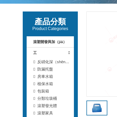
產品分類
Product Categories
滾塑開發與加（jiā）
工
反硝化深（shēn）
床濾池T型濾磚
防漏托盤
房車水箱
植保水箱
包裝箱
分類垃圾桶
滾塑發光體
滾塑家具