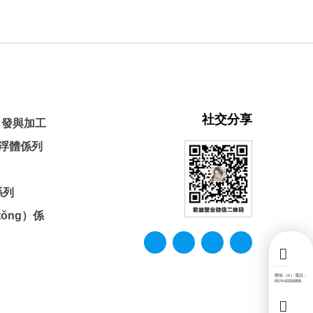
社交分享
）發與加工
上浮體係列
係列
ǒng）係
聯係（xì）電話：
0574-63250808