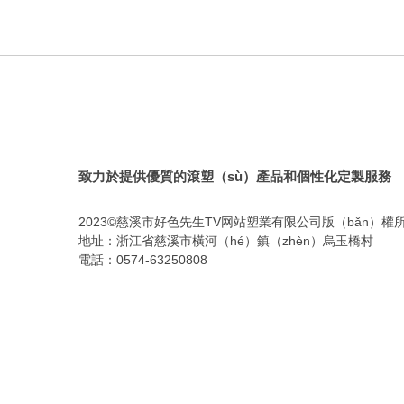
致力於提供優質的滾塑（sù）產品和個性化定製服務
2023©慈溪市好色先生TV网站塑業有限公司版（bǎn）權
地址：浙江省慈溪市橫河（hé）鎮（zhèn）烏玉橋村
電話：0574-63250808