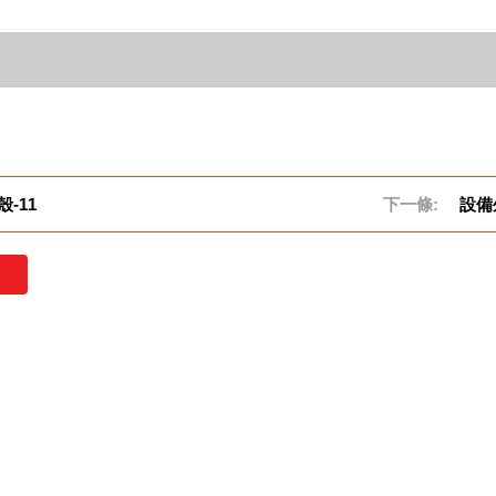
-11
下一條:
設備