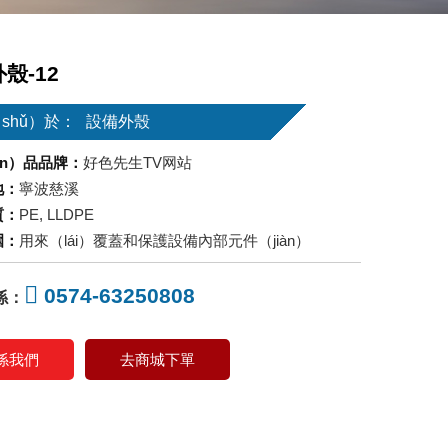
殼-12
shǔ）於：
設備外殼
ǎn）品品牌：
好色先生TV网站
地：
寧波慈溪
質：
PE, LLDPE
圍：
用來（lái）覆蓋和保護設備內部元件（jiàn）
0574-63250808
係：
係我們
去商城下單