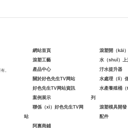
網站首頁
滾塑開（kāi
滾塑工藝
水（shuǐ）
產品中心
汙水提升器
所有。
關於好色先生TV网站
水處理（lǐ）
好色先生TV网站資訊
水產養殖桶（t
案例展示
列
聯係（xì）好色先生TV网
滾塑模具開發
站
配件
阿裏商鋪