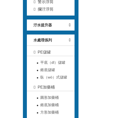
警示浮筒
攔汙浮筒
汙水提升器
水處理係列
PE儲罐
平底（dǐ）儲罐
錐底儲罐
臥（wò）式儲罐
PE加藥桶
圓形加藥桶
錐底加藥桶
方形加藥桶