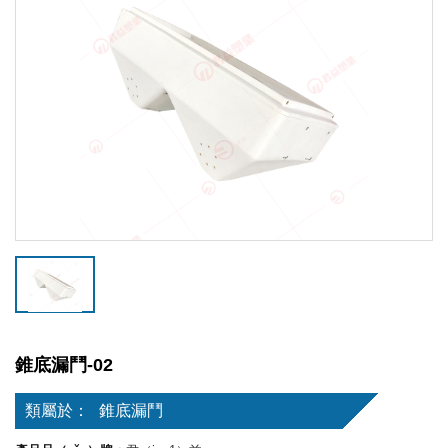
錐底漏鬥-02
類屬於：
錐底漏鬥