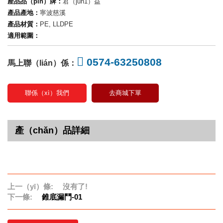
產品品（pǐn）牌：
君（jun1）益
產品產地：
寧波慈溪
產品材質：
PE, LLDPE
適用範圍：
0574-63250808
馬上聯（lián）係：
聯係（xì）我們
去商城下單
產（chǎn）品詳細
上一（yī）條:
沒有了!
下一條:
錐底漏鬥-01