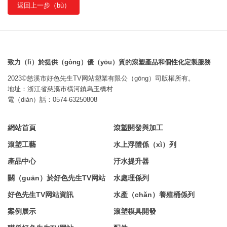
返回上一步（bù）
致力（lì）於提供（gòng）優（yōu）質的滾塑產品和個性化定製服務
2023©慈溪市好色先生TV网站塑業有限公（gōng）司版權所有。
地址：浙江省慈溪市橫河鎮烏玉橋村
電（diàn）話：0574-63250808
網站首頁
滾塑開發與加工
滾塑工藝
水上浮體係（xì）列
產品中心
汙水提升器
關（guān）於好色先生TV网站
水處理係列
好色先生TV网站資訊
水產（chǎn）養殖桶係列
案例展示
滾塑模具開發