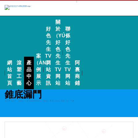
關
好
於
聯
色
（YÚ）
係
先
好
好
生
色
色
案
TV
先
先
網
滾
產
（ÀN）
网
生
生
阿
站
塑
品
例
站
TV
TV
裏
首
工
中
展
資
网
网
商
頁
藝
心
示
訊
站
站
鋪
錐底漏鬥
首頁
>
產品中（zhōng）心
>
滾塑開發與加工（gōng）
>
錐（zhuī）底漏（lòu）鬥
>