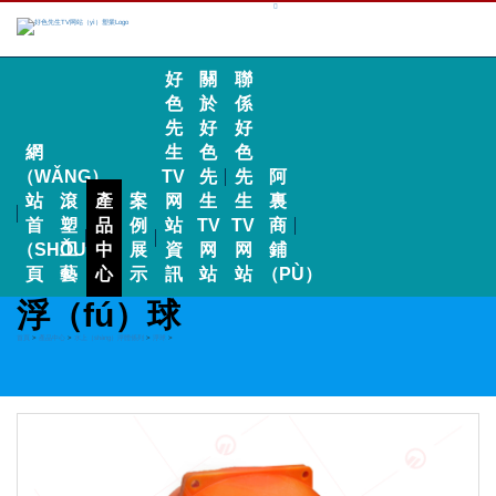
好
關
聯
色
於
係
先
好
好
網
生
色
色
（WǍNG）
TV
先
先
阿
站
滾
產
案
网
生
生
裏
首
塑
品
例
站
TV
TV
商
（SHǑU）
工
中
展
資
网
网
鋪
頁
藝
心
示
訊
站
站
（PÙ）
浮（fú）球
首頁
>
產品中心
>
水上（shàng）浮體係列
>
浮球
>