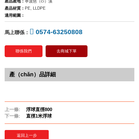
產品產地：
寧波慈（cí）溪
產品材質：
PE, LLDPE
適用範圍：
0574-63250808
馬上聯係：
聯係我們
去商城下單
產（chǎn）品詳細
上一條:
浮球直徑800
下一條:
直徑1米浮球
返回上一步