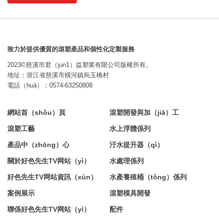
致力於提供優質的滾塑產品和個性化定製服務
2023©慈溪市君（jun1）益塑業有限公司版權所有。
地址：浙江省慈溪市橫河鎮烏玉橋村
電話（huà）：0574-63250808
網站首（shǒu）頁
滾塑開發與加（jiā）工
滾塑工藝
水上浮體係列
產品中（zhōng）心
汙水提升器（qì）
關於好色先生TV网站（yì）
水處理係列
好色先生TV网站資訊（xùn）
水產養殖桶（tǒng）係列
案例展示
滾塑模具開發
聯係好色先生TV网站（yì）
配件