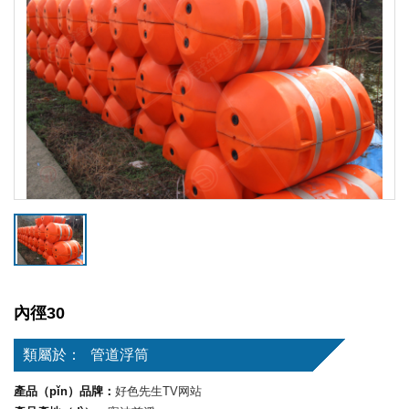
內徑30
類屬於：
管道浮筒
產品（pǐn）品牌：
好色先生TV网站