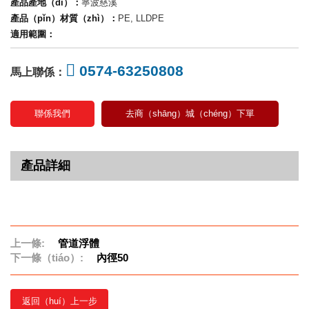
產品產地（dì）：
寧波慈溪
產品（pǐn）材質（zhì）：
PE, LLDPE
適用範圍：
0574-63250808
馬上聯係：
聯係我們
去商（shāng）城（chéng）下單
產品詳細
上一條:
管道浮體
下一條（tiáo）:
內徑50
返回（huí）上一步