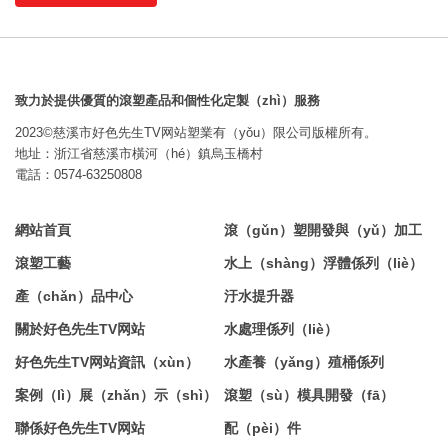
致力於提供優質的滾塑產品和個性化定製（zhì）服務
2023©慈溪市好色先生TV网站塑業有（yǒu）限公司版權所有。
地址：浙江省慈溪市橫河（hé）鎮烏玉橋村
電話：0574-63250808
網站首頁
滾（gǔn）塑開發與（yǔ）加工
滾塑工藝
水上（shàng）浮體係列（liè）
產（chǎn）品中心
汙水提升器
關於好色先生TV网站
水處理係列（liè）
好色先生TV网站資訊（xùn）
水產養（yǎng）殖桶係列
案例（lì）展（zhǎn）示（shì）
滾塑（sù）模具開發（fā）
聯係好色先生TV网站
配（pèi）件