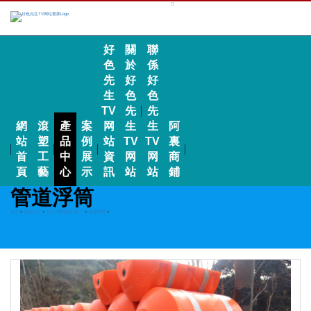
好
關
聯
色
於
係
先
好
好
生
色
色
TV
先
先
網
滾
產
案
网
生
生
阿
站
塑
品
例
站
TV
TV
裏
首
工
中
展
資
网
网
商
頁
藝
心
示
訊
站
站
鋪
管道浮筒
首頁
>
產品中心
>
水上浮體係列（liè）
>
管道浮筒
>