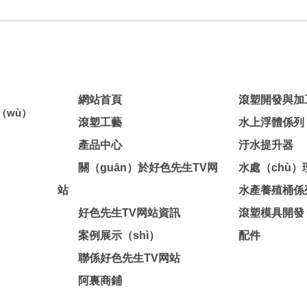
網站首頁
滾塑開發與加
（wù）
滾塑工藝
水上浮體係列
產品中心
汙水提升器
關（guān）於好色先生TV网
水處（chù）
站
水產養殖桶係
好色先生TV网站資訊
滾塑模具開發
案例展示（shì）
配件
聯係好色先生TV网站
阿裏商鋪