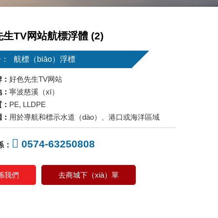
生TV网站航標浮體 (2)
於：
航標（biāo）浮標
牌：
好色先生TV网站
地：
寧波慈溪（xī）
質：
PE, LLDPE
圍：
用於導航和標示水道（dào）、港口或海洋區域
0574-63250808
係：
係我們
去商城下（xià）單