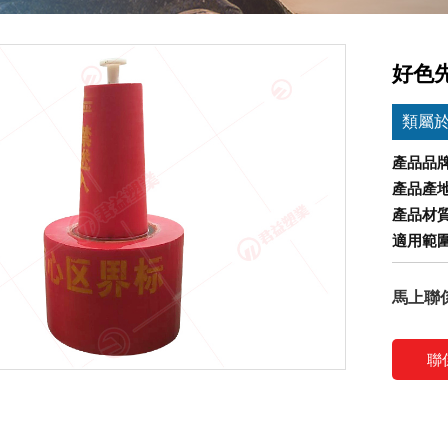
好色先
類屬
產品品
產品產
產品材
適用範
馬上聯
聯