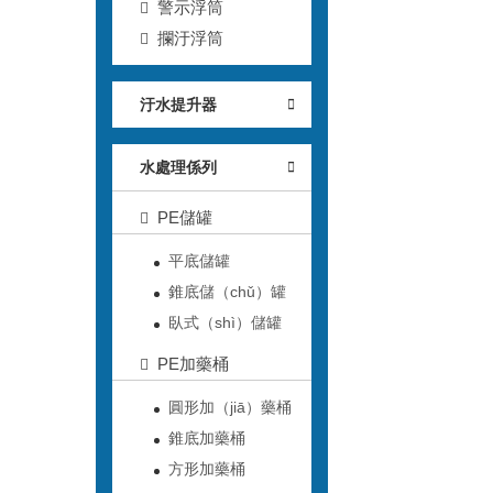
警示浮筒
攔汙浮筒
汙水提升器
水處理係列
PE儲罐
平底儲罐
錐底儲（chǔ）罐
臥式（shì）儲罐
PE加藥桶
圓形加（jiā）藥桶
錐底加藥桶
方形加藥桶