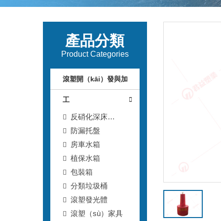
產品分類
Product Categories
滾塑開（kāi）發與加
工
反硝化深床
（chuáng）濾池T型
防漏托盤
濾磚
房車水箱
植保水箱
包裝箱
分類垃圾桶
滾塑發光體
滾塑（sù）家具