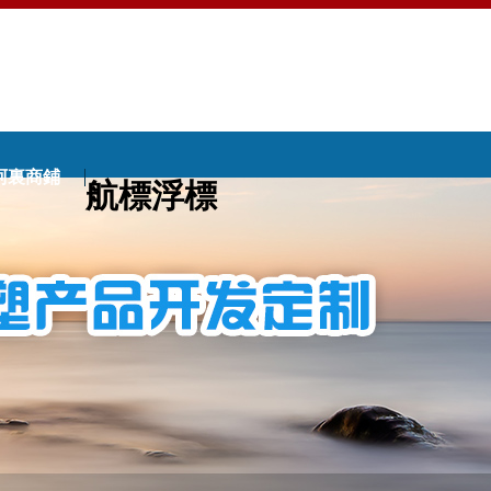
阿裏商鋪
航標浮標