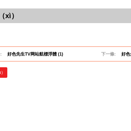
（xì）
:
好色先生TV网站航標浮體 (1)
下一條:
好色
ù）