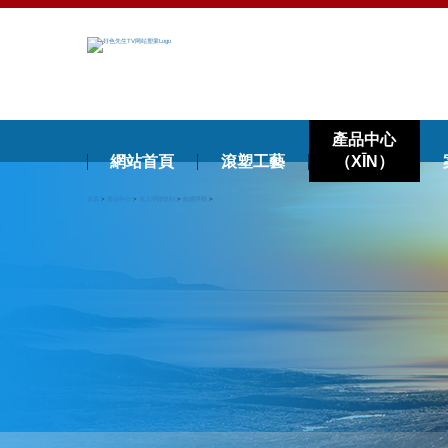
產品中心
網站首頁
滾塑工藝
（XĪN）
首頁
>
產品中心
>
水上浮體係列
>
航標浮標
>