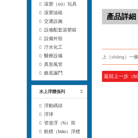
滾塑（sù）玩具
滾塑油箱
產品詳細
交通設施
設備配套滾塑箱
設備外殼
汙水化工
醫療設備
上（shàng）一條
異形風管
錐底漏鬥
返回上一步（b
水上浮體係列
浮動碼頭
浮球
管道浮（fú）筒
航標（biāo）浮標