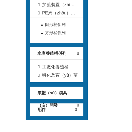
加藥裝置（zhì）
及（jí）配件
PE周（zhōu）轉
箱
圓形桶係列
方形桶係列
水產養殖桶係列
工廠化養殖桶
孵化及育（yù）苗
滾塑（sù）模具
（jù）開發
配件