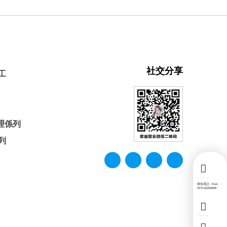
社交分享
工
理係列
列
聯係電話（huà）：
0574-63250808