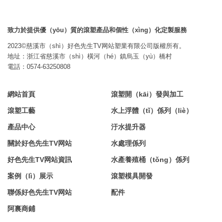
致力於提供優（yōu）質的滾塑產品和個性（xìng）化定製服務
2023©慈溪市（shì）好色先生TV网站塑業有限公司版權所有。
地址：浙江省慈溪市（shì）橫河（hé）鎮烏玉（yù）橋村
電話：0574-63250808
網站首頁
滾塑開（kāi）發與加工
滾塑工藝
水上浮體（tǐ）係列（liè）
產品中心
汙水提升器
關於好色先生TV网站
水處理係列
好色先生TV网站資訊
水產養殖桶（tǒng）係列
案例（lì）展示
滾塑模具開發
聯係好色先生TV网站
配件
阿裏商鋪