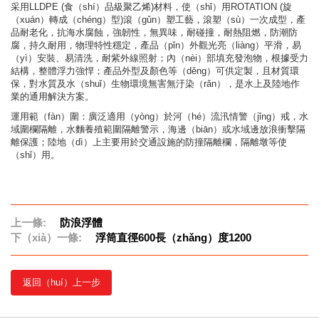
采用LLDPE (食（shí）品級聚乙烯)材料，使（shǐ）用ROTATION (旋
（xuán）轉成（chéng）型)滾（gǔn）塑工藝，滾塑（sù）一次成型，產
品耐老化，抗海水腐蝕，強韌性，無異味，耐碰撞，耐熱阻燃，防潮防
腐，持久耐用，物理特性穩定，產品（pǐn）外觀光亮（liàng）平滑，易
（yì）安裝、易清洗，耐紫外線照射；內（nèi）部填充發泡物，根據受力
結構，整體浮力強悍；產品外型及顏色等（děng）可供定製，且材質環
保，對水質及水（shuǐ）生物環境無害無汙染（rǎn），是水上及陸地作
業的通用解決方案。
運用範（fàn）圍：廣泛適用（yòng）於河（hé）流汛情警（jǐng）戒，水
域圍欄隔離，水麵養殖範圍隔離警示，海邊（biān）或水域邊放浪衝擊隔
離保護；陸地（dì）上主要用於交通設施的防撞隔離欄，隔離墩等使
（shǐ）用。
上一條:
防浪浮體
下（xià）一條:
浮筒直徑600長（zhǎng）度1200
返回（huí）上一步