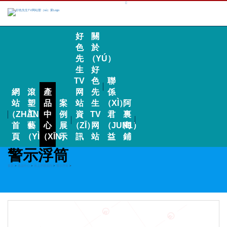
好
關
色
於
先
（YÚ）
生
好
TV
色
聯
網
滾
產
网
先
係
站
塑
品
案
站
生
（XÌ）
阿
（ZHÀN）
工
中
例
資
TV
君
裏
首
藝
心
展
（ZĪ）
网
（JUN1）
商
頁
（YÌ）
（XĪN）
示
訊
站
益
鋪
警示浮筒
首頁
>
產品中心
>
水上浮體係列
>
警示浮筒
>