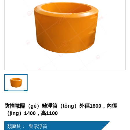
防撞墩隔（gé）離浮筒（tǒng）外徑1800，內徑
（jìng）1400，高1100
類屬於：
警示浮筒