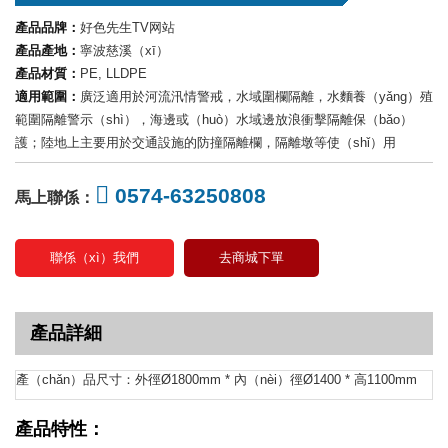
產品品牌：
好色先生TV网站
產品產地：
寧波慈溪（xī）
產品材質：
PE, LLDPE
適用範圍：
廣泛適用於河流汛情警戒，水域圍欄隔離，水麵養（yǎng）殖
範圍隔離警示（shì），海邊或（huò）水域邊放浪衝擊隔離保（bǎo）
護；陸地上主要用於交通設施的防撞隔離欄，隔離墩等使（shǐ）用
0574-63250808
馬上聯係：
聯係（xì）我們
去商城下單
產品詳細
產（chǎn）品尺寸：外徑Ø1800mm * 內（nèi）徑Ø1400 * 高1100mm
產品特性：