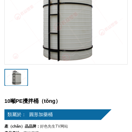
10噸PE攪拌桶（tǒng）
類屬於：
圓形加藥桶
產（chǎn）品品牌：
好色先生TV网站