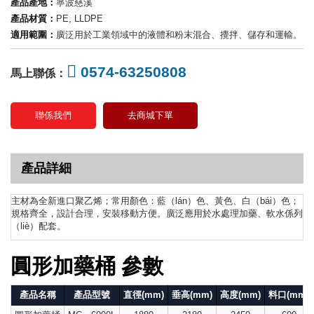
產品產地：
寧波慈溪
產品材質：
PE, LLDPE
適用範圍：
廣泛用於工業領域中的液體和粉末混合、攪拌、儲存和運輸。
0574-63250808
馬上聯係：
聯係我們
去商城下單
產品詳細
主材為全新進口聚乙烯；常用顏色：藍（lán）色、黃色、白（bái）色；
規格齊全，設計合理，安裝移動方便。廣泛應用於水處理加藥、軟水係列
（liè）配套。
圓形加藥桶 參數
產品名稱
產品型號
直徑(mm)
垂高(mm)
高度(mm)
料口(mm)