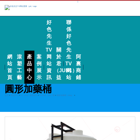
好
聯
色
係
先
好
生
色
TV
關
先
網
滾
產
案
网
於
生
阿
站
塑
品
例
站
君
TV
裏
首
工
中
展
資
（JUN1）
网
商
頁
藝
心
示
訊
益
站
鋪
圓形加藥桶
首頁
>
產品中心
>
水（shuǐ）處理係列
>
PE加藥（yào）桶
>
圓形加藥桶（tǒng）
>