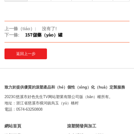
上一條（tiáo）:
沒有了!
下一條:
15T儲藥（yào）罐
返回上一步
致力於提供優質的滾塑產品和（hé）個性（xìng）化（huà）定製服務
2023©慈溪市好色先生TV网站塑業有限公司版（bǎn）權所有。
地址：浙江省慈溪市橫河鎮烏玉（yù）橋村
電話：0574-63250808
網站首頁
滾塑開發與加工