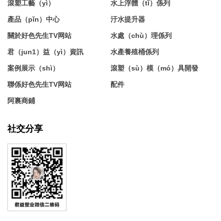
滾塑工藝（yì）
水上浮體（tǐ）係列
產品（pǐn）中心
汙水提升器
關於好色先生TV网站
水處（chù）理係列
君（jun1）益（yì）資訊
水產養殖桶係列
案例展示（shì）
滾塑（sù）模（mó）具開發
聯係好色先生TV网站
配件
阿裏商鋪
社交分享