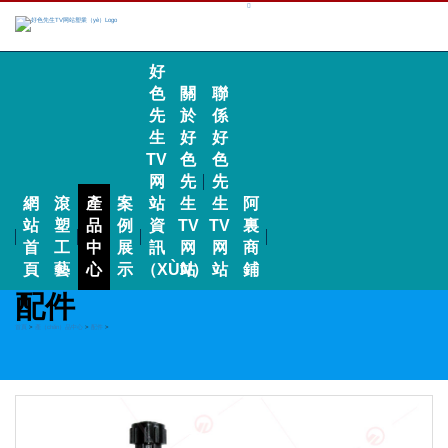
好
色
關
聯
先
於
係
生
好
好
TV
色
色
网
先
先
網
滾
產
案
站
生
生
阿
站
塑
品
例
資
TV
TV
裏
首
工
中
展
訊
网
网
商
頁
藝
心
示
（XÙN）
站
站
鋪
配件
首頁
>
產（chǎn）品中心
>
配件
>