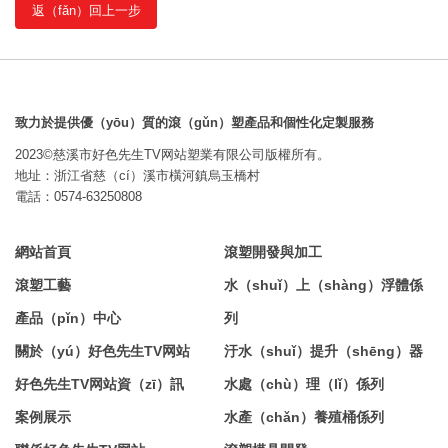
返（fǎn）回上一步
致力於提供優（yōu）質的滾（gǔn）塑產品和個性化定製服務
2023©慈溪市好色先生TV网站塑業有限公司版權所有。
地址：浙江省慈（cí）溪市橫河鎮烏玉橋村
電話：0574-63250808
網站首頁
滾塑開發與加工
滾塑工藝
水（shuǐ）上（shàng）浮體係
產品（pǐn）中心
列
關於（yú）好色先生TV网站
汙水（shuǐ）提升（shēng）器
好色先生TV网站資（zī）訊
水處（chù）理（lǐ）係列
案例展示
水產（chǎn）養殖桶係列