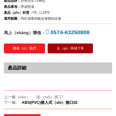
產品品牌：
好色先生TV网站
產品產地：
寧波慈溪
產品（pǐn）材質：
PE, LLDPE
適用範圍：
用於測量和輸送液體的設備
0574-63250808
馬上（shàng）聯係：
聯係（xì）我們
去（qù）商城下單
產品詳細
上一條（tiáo）:
沒（méi）有了!
下一條:
ABS(PVC)接入式（shì）接口02