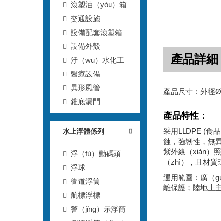
滾塑油（yóu）箱
交通設施
設備配套滾塑箱
設備外殼
產品詳細
汙（wū）水化工
醫療設備
異形風管
產品尺寸：外徑Ø80
錐底漏鬥
產品特性：
采用LLDPE (
水上浮體係列
蝕，強韌性，無異
紫外線（xiàn）
浮（fú）動碼頭
（zhì），且材
浮球
運用範圍：廣（g
管道浮筒
離保護；陸地上主
航標浮標
警（jǐng）示浮筒