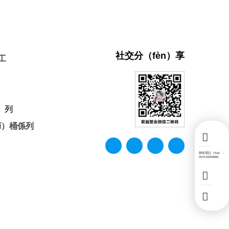
社交分（fèn）享
工
）列
í）桶係列
聯係電話（huà）：
0574-63250808