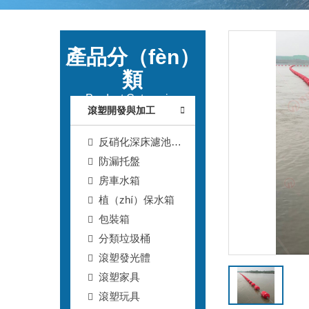
產品分（fèn）
類
Product Categories
滾塑開發與加工
反硝化深床濾池T
型濾磚
防漏托盤
房車水箱
植（zhí）保水箱
包裝箱
分類垃圾桶
滾塑發光體
滾塑家具
滾塑玩具