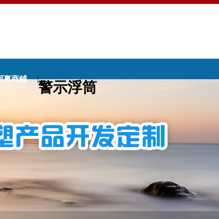
阿裏商鋪
警示浮筒