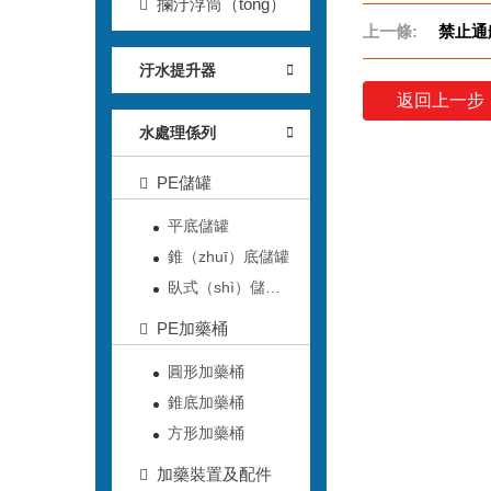
攔汙浮筒（tǒng）
上一條:
禁止通
汙水提升器
返回上一步
水處理係列
PE儲罐
平底儲罐
錐（zhuī）底儲罐
臥式（shì）儲罐
（guàn）
PE加藥桶
圓形加藥桶
錐底加藥桶
方形加藥桶
加藥裝置及配件