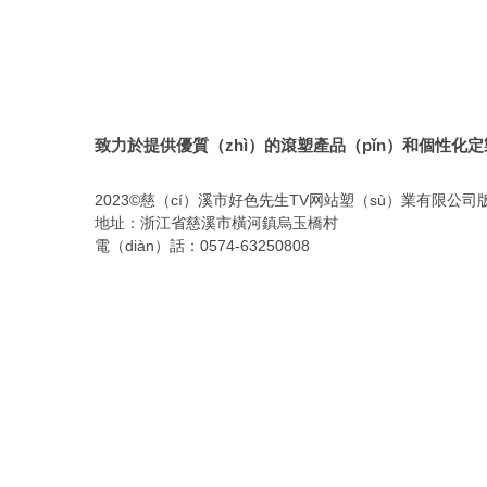
致力於提供優質（zhì）的滾塑產品（pǐn）和個性化
2023©慈（cí）溪市好色先生TV网站塑（sù）業有限公
地址：浙江省慈溪市橫河鎮烏玉橋村
電（diàn）話：0574-63250808