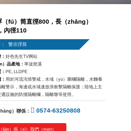
（fú）筒直徑800，長（zhǎng）
0，內徑110
於：
警示浮筒
牌：
好色先生TV网站
ǎn）品產地：
寧波慈溪
質：
PE, LLDPE
圍：
用於河流汛情警戒，水域（yù）圍欄隔離，水麵養
隔離警示，海邊或水域邊放浪衝擊隔離保護；陸地上主
交通設施的防撞隔離欄，隔離墩等使用。
0574-63250808
hàng）聯係：
（lián）係（xì）我們（men）