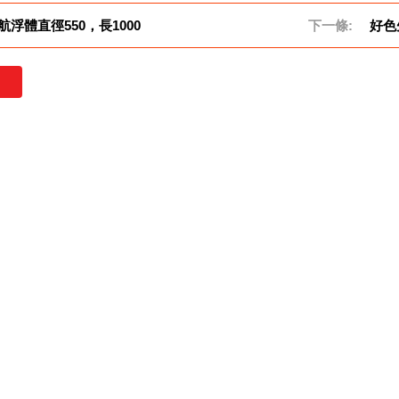
航浮體直徑550，長1000
下一條:
好色