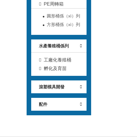
PE周轉箱
圓形桶係（xì）列
方形桶係（xì）列
水產養殖桶係列
工廠化養殖桶
孵化及育苗
滾塑模具開發
配件