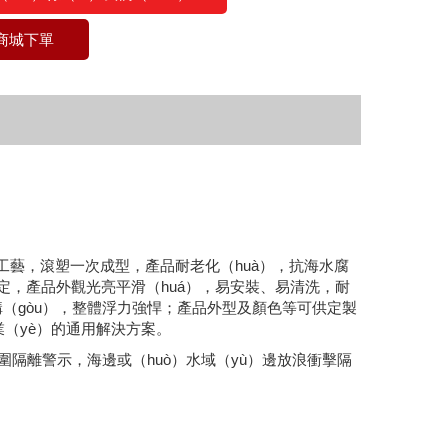
商城下單
型)滾塑工藝，滾塑一次成型，產品耐老化（huà），抗海水腐
定，產品外觀光亮平滑（huá），易安裝、易清洗，耐
力結構（gòu），整體浮力強悍；產品外型及顏色等可供定製
業（yè）的通用解決方案。
範圍隔離警示，海邊或（huò）水域（yù）邊放浪衝擊隔