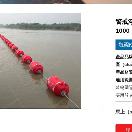
警戒浮
100
類屬
產品品
產（ch
產品材
適用範
殖範圍
要用於
馬上（s
聯