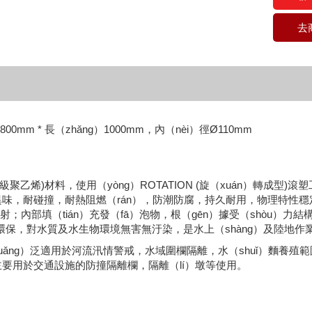
去
0mm * 長（zhǎng）1000mm，內（nèi）徑Ø110mm
食品級聚乙烯)材料，使用（yòng）ROTATION (旋（xuán）轉成
味，耐碰撞，耐熱阻燃（rán），防潮防腐，持久耐用，物理特性穩
照射；內部填（tián）充發（fā）泡物，根（gēn）據受（shòu）
質環保，對水質及水生物環境無害無汙染，是水上（shàng）及陸地作
uǎng）泛適用於河流汛情警戒，水域圍欄隔離，水（shuǐ）麵養殖
要用於交通設施的防撞隔離欄，隔離（lí）墩等使用。