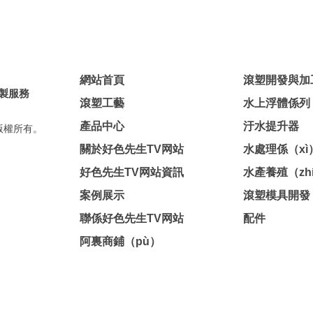
網站首頁
滾塑開發與加
定製服務
滾塑工藝
水上浮體係列
產品中心
汙水提升器
司版權所有。
關於好色先生TV网站
水處理係（xì
好色先生TV网站資訊
水產養殖（zh
案例展示
滾塑模具開發
聯係好色先生TV网站
配件
阿裏商鋪（pù）