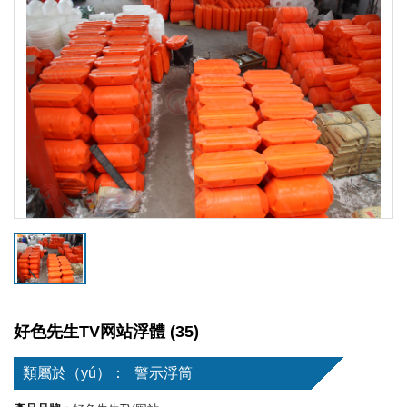
好色先生TV网站浮體 (35)
類屬於（yú）：
警示浮筒