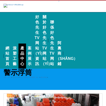
好
關
色
於
聯
先
好
係
生
色
好
TV
先
色
网
生
先
阿
網
滾
產
案
站
TV
生
裏
站
塑
品
例
（YÌ）
网
TV
商
首
工
中
展
資
站
网
（SHĀNG）
頁
藝
心
示
訊
（YÌ）
站
鋪
警示浮筒
首頁（yè）
>
產品中心
>
水上（shàng）浮體係列（liè）
>
警示浮筒
>