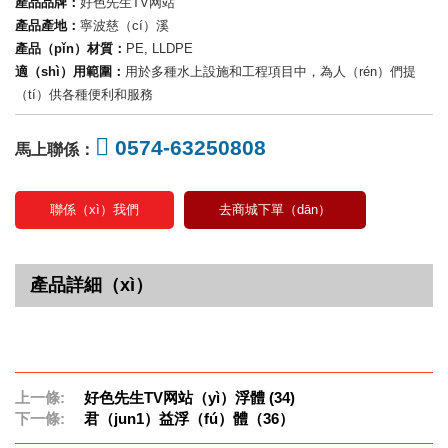
產品品牌：
好色先生TV网站
產品產地：
寧波慈（cí）溪
產品（pǐn）材質：
PE, LLDPE
適（shì）用範圍：
用於多種水上設施和工程項目中，為人（rén）們提
（tí）供各種便利和服務
0574-63250808
馬上聯係：
聯係（xì）我們
去商城下單（dān）
產品詳細（xì）
上一條:
好色先生TV网站（yì）浮體 (34)
下一條:
君（jun1）益浮（fú）體（36）