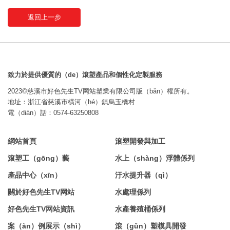
返回上一步
致力於提供優質的（de）滾塑產品和個性化定製服務
2023©慈溪市好色先生TV网站塑業有限公司版（bǎn）權所有。
地址：浙江省慈溪市橫河（hé）鎮烏玉橋村
電（diàn）話：0574-63250808
網站首頁
滾塑開發與加工
滾塑工（gōng）藝
水上（shàng）浮體係列
產品中心（xīn）
汙水提升器（qì）
關於好色先生TV网站
水處理係列
好色先生TV网站資訊
水產養殖桶係列
案（àn）例展示（shì）
滾（gǔn）塑模具開發