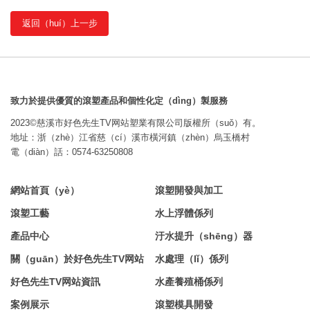
返回（huí）上一步
致力於提供優質的滾塑產品和個性化定（dìng）製服務
2023©慈溪市好色先生TV网站塑業有限公司版權所（suǒ）有。
地址：浙（zhè）江省慈（cí）溪市橫河鎮（zhèn）烏玉橋村
電（diàn）話：0574-63250808
網站首頁（yè）
滾塑開發與加工
滾塑工藝
水上浮體係列
產品中心
汙水提升（shēng）器
關（guān）於好色先生TV网站
水處理（lǐ）係列
好色先生TV网站資訊
水產養殖桶係列
案例展示
滾塑模具開發