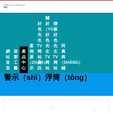
關
好
於
聯
色
（YÚ）
係
先
好
好
生
色
色
案
TV
先
先
阿
網
滾
產
例
网
生
生
裏
站
塑
品
展
站
TV
TV
商
首
工
中
（ZHǍN）
資
网
网
（SHĀNG）
頁
藝
心
示
訊
站
站
鋪
警示（shì）浮筒（tǒng）
首頁
>
產品中心
>
水上浮體（tǐ）係列
>
警示浮筒
>