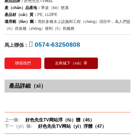
產品品牌：
好色先生TV网站
產（chǎn）品產地：
寧波（bō）慈溪
產品材（cái）質：
PE, LLDPE
適用範（fàn）圍：
用於多種水上設施和工程（chéng）項目中，為人們提
（tí）供各種（zhǒng）便利（lì）和服務
0574-63250808
馬上聯係：
聯係我們
去商城下（xià）單
產品詳細（xì）
上一條:
好色先生TV网站浮（fú）體（45）
下一（yī）條:
好色先生TV网站（yì）浮體（47）