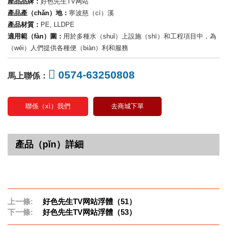
產品品牌：
好色先生TV网站
產品產（chǎn）地：
寧波慈（cí）溪
產品材質：
PE, LLDPE
適用範（fàn）圍：
用於多種水（shuǐ）上設施（shī）和工程項目中，為
（wéi）人們提供各種便（biàn）利和服務
0574-63250808
馬上聯係：
聯係（xì）我們
去商城下單
產品（pǐn）詳細
上一條:
好色先生TV网站浮體（51）
下一條:
好色先生TV网站浮體（53）