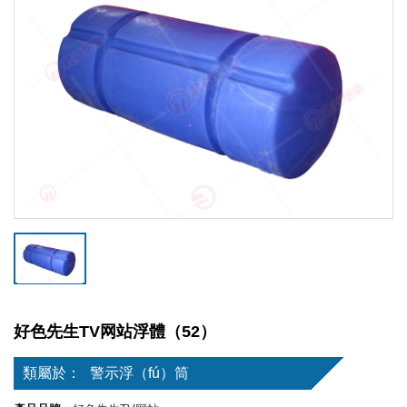
好色先生TV网站浮體（52）
類屬於：
警示浮（fú）筒