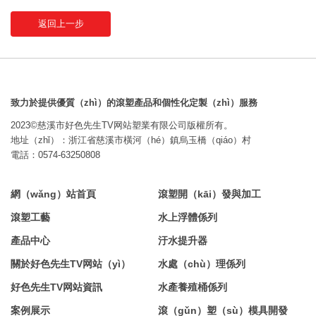
返回上一步
致力於提供優質（zhì）的滾塑產品和個性化定製（zhì）服務
2023©慈溪市好色先生TV网站塑業有限公司版權所有。
地址（zhǐ）：浙江省慈溪市橫河（hé）鎮烏玉橋（qiáo）村
電話：0574-63250808
網（wǎng）站首頁
滾塑開（kāi）發與加工
滾塑工藝
水上浮體係列
產品中心
汙水提升器
關於好色先生TV网站（yì）
水處（chù）理係列
好色先生TV网站資訊
水產養殖桶係列
案例展示
滾（gǔn）塑（sù）模具開發