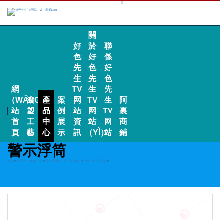
關
好
於
聯
色
好
係
先
色
好
生
先
色
網
TV
生
先
（WǍNG）
滾
產
案
网
TV
生
阿
站
塑
品
例
站
网
TV
裏
首
工
中
展
資
站
网
商
頁
藝
心
示
訊
（YÌ）
站
鋪
警示浮筒
首頁
>
產品中（zhōng）心
>
水上浮體係（xì）列（liè）
>
警示（shì）浮筒
>