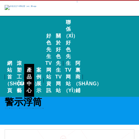
聯
係
好
關
（XÌ）
色
於
好
先
好
色
生
色
先
網
滾
TV
先
生
阿
站
塑
產
案
网
生
TV
裏
首
工
品
例
站
TV
网
商
（SHǑU）
（GŌNG）
中
展
資
网
站
（SHĀNG）
頁
藝
心
示
訊
站
（YÌ）
鋪
警示浮筒
首頁
>
產品中心
>
水上浮體係列
>
警示浮筒
>