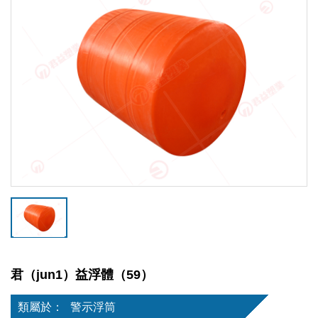
君（jun1）益浮體（59）
類屬於：
警示浮筒