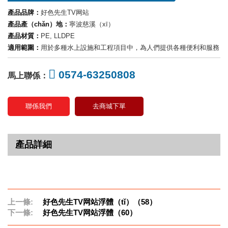
產品品牌：
好色先生TV网站
產品產（chǎn）地：
寧波慈溪（xī）
產品材質：
PE, LLDPE
適用範圍：
用於多種水上設施和工程項目中，為人們提供各種便利和服務
0574-63250808
馬上聯係：
聯係我們
去商城下單
產品詳細
上一條:
好色先生TV网站浮體（tǐ）（58）
下一條:
好色先生TV网站浮體（60）