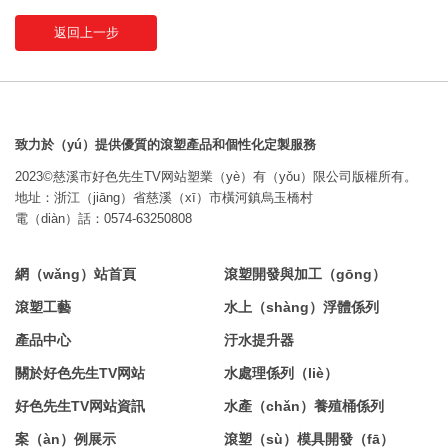
返回上一步
致力於（yú）提供優質的滾塑產品和個性化定製服務
2023©慈溪市好色先生TV网站塑業（yè）有（yǒu）限公司版權所有。
地址：浙江（jiāng）省慈溪（xī）市橫河鎮烏玉橋村
電（diàn）話：0574-63250808
網（wǎng）站首頁
滾塑開發與加工（gōng）
滾塑工藝
水上（shàng）浮體係列
產品中心
汙水提升器
關於好色先生TV网站
水處理係列（liè）
好色先生TV网站資訊
水產（chǎn）養殖桶係列
案（àn）例展示
滾塑（sù）模具開發（fā）