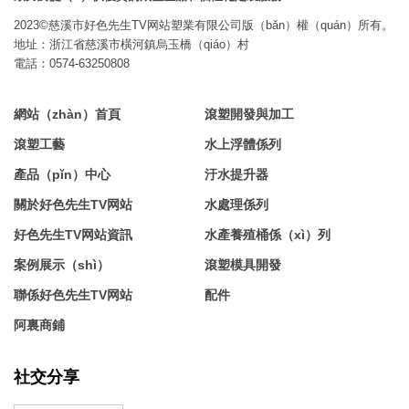
2023©慈溪市好色先生TV网站塑業有限公司版（bǎn）權（quán）所有。
地址：浙江省慈溪市橫河鎮烏玉橋（qiáo）村
電話：0574-63250808
網站（zhàn）首頁
滾塑開發與加工
滾塑工藝
水上浮體係列
產品（pǐn）中心
汙水提升器
關於好色先生TV网站
水處理係列
好色先生TV网站資訊
水產養殖桶係（xì）列
案例展示（shì）
滾塑模具開發
聯係好色先生TV网站
配件
阿裏商鋪
社交分享