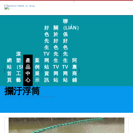
聯
好
關
（LIÁN）
色
於
係
先
好
好
生
色
色
滾
TV
先
先
網
塑
產
案
网
生
生
阿
站
（SÙ）
品
例
站
TV
TV
裏
首
工
中
展
資
网
网
商
頁
藝
心
示
訊
站
站
鋪
攔汙浮筒
首頁
>
產品中（zhōng）心
>
水上浮體（tǐ）係列
>
攔汙浮筒
>