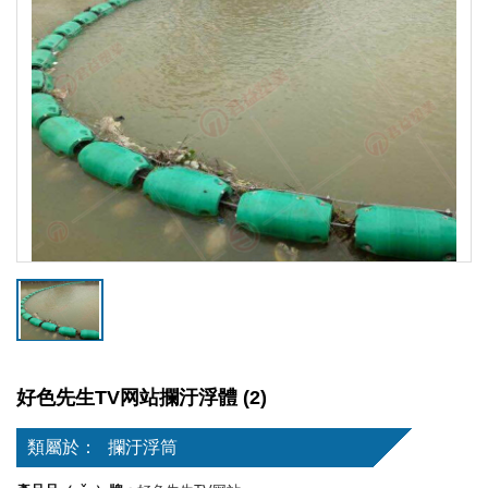
好色先生TV网站攔汙浮體 (2)
類屬於：
攔汙浮筒