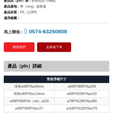
產品品（pǐn）牌：
好色先生TV网站
產品產地：
寧（níng）波慈溪
產品材質：
PE, LLDPE
適用範圍：
0574-63250808
馬上聯係：
聯係我們
去商城下單
產品（pǐn）詳細
管道浮桶尺寸
球形⌀400*內⌀20mm
⌀500*H800*內⌀250
球形⌀900*內⌀114mm
⌀600*H1000*內⌀120
⌀400*H500*內（nèi）⌀110
⌀700*H1200*內⌀300
⌀400*H500*內⌀127
⌀1100*H1100*內⌀375