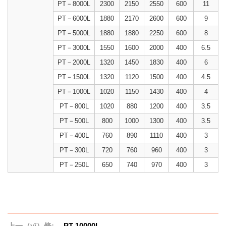
PT－8000L
2300
2150
2550
600
11
PT－6000L
1880
2170
2600
600
9
PT－5000L
1880
1880
2250
600
8
PT－3000L
1550
1600
2000
400
6.5
PT－2000L
1320
1450
1830
400
6
PT－1500L
1320
1120
1500
400
4.5
PT－1000L
1020
1150
1430
400
4
PT－800L
1020
880
1200
400
3.5
PT－500L
800
1000
1300
400
3.5
PT－400L
760
890
1110
400
3
PT－300L
720
760
960
400
3
PT－250L
650
740
970
400
3
上一（yī）條:
PT-10000L