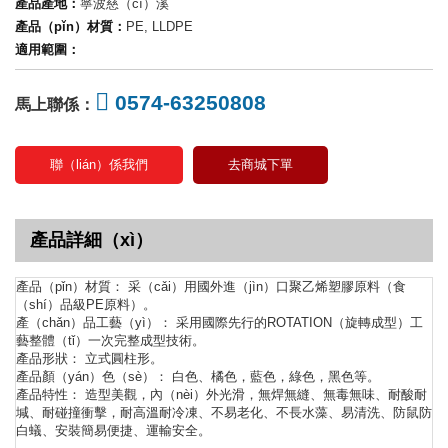
產品產地：
寧波慈（cí）溪
產品（pǐn）材質：
PE, LLDPE
適用範圍：
0574-63250808
馬上聯係：
聯（lián）係我們
去商城下單
產品詳細（xì）
產品（pǐn）材質： 采（cǎi）用國外進（jìn）口聚乙烯塑膠原料（食
（shí）品級PE原料）。
產（chǎn）品工藝（yì）： 采用國際先行的ROTATION（旋轉成型）工
藝整體（tǐ）一次完整成型技術。
產品形狀： 立式圓柱形。
產品顏（yán）色（sè）： 白色、橘色，藍色，綠色，黑色等。
產品特性： 造型美觀，內（nèi）外光滑，無焊無縫、無毒無味、耐酸耐
堿、耐碰撞衝擊，耐高溫耐冷凍、不易老化、不長水藻、易清洗、防鼠防
白蟻、安裝簡易便捷、運輸安全。