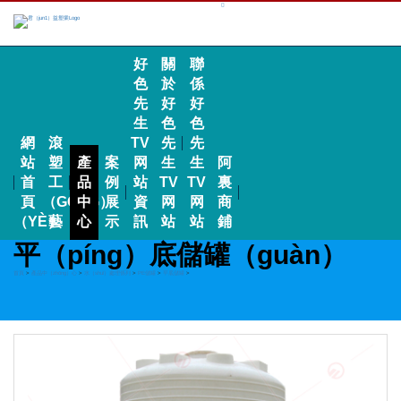
好
關
聯
色
於
係
先
好
好
生
色
色
網
滾
TV
先
先
站
塑
產
案
网
生
生
阿
首
工
品
例
站
TV
TV
裏
頁
（GŌNG）
中
展
資
网
网
商
（YÈ）
藝
心
示
訊
站
站
鋪
平（píng）底儲罐（guàn）
首頁
>
產品中（zhōng）心
>
水（shuǐ）處理係列
>
PE儲罐
>
平底儲罐
>