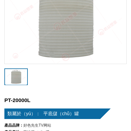
PT-20000L
類屬於（yú）：
平底儲（chǔ）罐
產品品牌：
好色先生TV网站