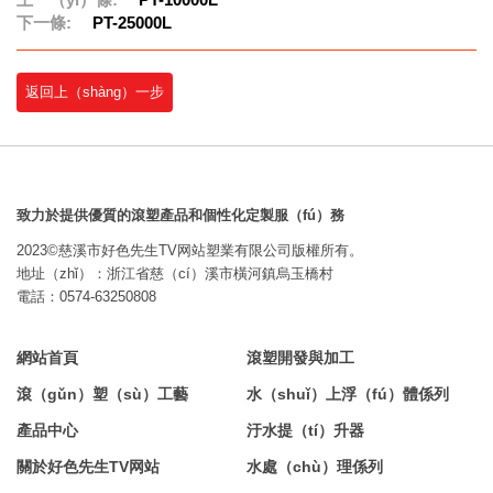
下一條:
PT-25000L
返回上（shàng）一步
致力於提供優質的滾塑產品和個性化定製服（fú）務
2023©慈溪市好色先生TV网站塑業有限公司版權所有。
地址（zhǐ）：浙江省慈（cí）溪市橫河鎮烏玉橋村
電話：0574-63250808
網站首頁
滾塑開發與加工
滾（gǔn）塑（sù）工藝
水（shuǐ）上浮（fú）體係列
產品中心
汙水提（tí）升器
關於好色先生TV网站
水處（chù）理係列