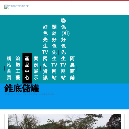
聯
好
關
係
色
於
（XÌ）
先
好
好
生
色
色
TV
先
先
網
滾
產
案
网
生
生
阿
站
塑
品
例
站
TV
TV
裏
首
工
中
展
資
网
网
商
頁
藝
心
示
訊
站
站
鋪
錐底儲罐
首頁
>
產品中（zhōng）心
>
水處理係列
>
PE儲罐
>
錐底儲罐
>