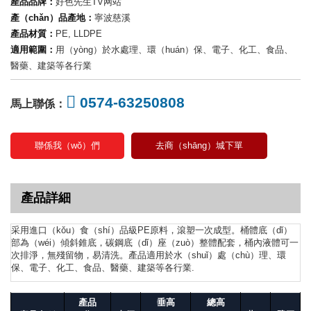
產品品牌：
好色先生TV网站
產（chǎn）品產地：
寧波慈溪
產品材質：
PE, LLDPE
適用範圍：
用（yòng）於水處理、環（huán）保、電子、化工、食品、
醫藥、建築等各行業
0574-63250808
馬上聯係：
聯係我（wǒ）們
去商（shāng）城下單
產品詳細
采用進口（kǒu）食（shí）品級PE原料，滾塑一次成型。桶體底（dǐ）
部為（wéi）傾斜錐底，碳鋼底（dǐ）座（zuò）整體配套，桶內液體可一
次排淨，無殘留物，易清洗。產品適用於水（shuǐ）處（chù）理、環
保、電子、化工、食品、醫藥、建築等各行業.
產品
垂高
總高