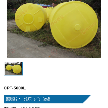
CPT-5000L
類屬於：
錐底（dǐ）儲罐