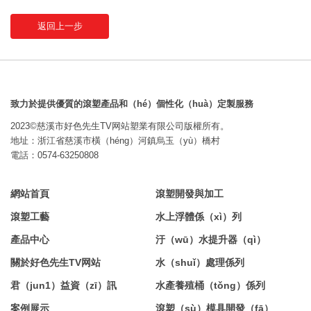
返回上一步
致力於提供優質的滾塑產品和（hé）個性化（huà）定製服務
2023©慈溪市好色先生TV网站塑業有限公司版權所有。
地址：浙江省慈溪市橫（héng）河鎮烏玉（yù）橋村
電話：0574-63250808
網站首頁
滾塑開發與加工
滾塑工藝
水上浮體係（xì）列
產品中心
汙（wū）水提升器（qì）
關於好色先生TV网站
水（shuǐ）處理係列
君（jun1）益資（zī）訊
水產養殖桶（tǒng）係列
案例展示
滾塑（sù）模具開發（fā）