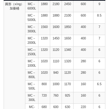
圓形（xíng）
MC－
1880
2180
2450
600
9
加藥桶
6000L
MC－
1880
1880
2100
600
8.5
5000L
MC－
1560
1600
1850
400
7
3000L
MC－
1320
1450
1650
400
7
2000L
MC—
1320
1120
1340
400
6
1500L
MC－
1020
1110
1320
280
6
1000L
MC－
1020
940
1120
280
6
800L
MC－
800
1000
1170
160
6.5
500L
MC－
720
760
925
160
6
300L
MC-
680
600
630
220
6