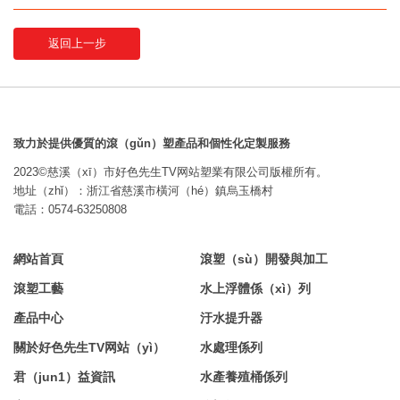
返回上一步
致力於提供優質的滾（gǔn）塑產品和個性化定製服務
2023©慈溪（xī）市好色先生TV网站塑業有限公司版權所有。
地址（zhǐ）：浙江省慈溪市橫河（hé）鎮烏玉橋村
電話：0574-63250808
網站首頁
滾塑（sù）開發與加工
滾塑工藝
水上浮體係（xì）列
產品中心
汙水提升器
關於好色先生TV网站（yì）
水處理係列
君（jun1）益資訊
水產養殖桶係列