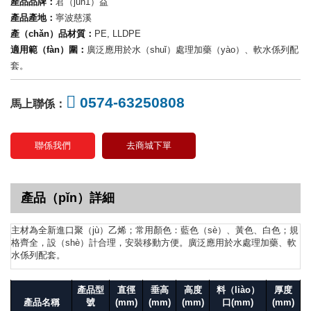
產品品牌：
君（jun1）益
產品產地：
寧波慈溪
產（chǎn）品材質：
PE, LLDPE
適用範（fàn）圍：
廣泛應用於水（shuǐ）處理加藥（yào）、軟水係列配
套。
0574-63250808
馬上聯係：
聯係我們
去商城下單
產品（pǐn）詳細
主材為全新進口聚（jù）乙烯；常用顏色：藍色（sè）、黃色、白色；規
格齊全，設（shè）計合理，安裝移動方便。廣泛應用於水處理加藥、軟
水係列配套。
產品型
直徑
垂高
高度
料（liào）
厚度
產品名稱
號
(mm)
(mm)
(mm)
口(mm)
(mm)