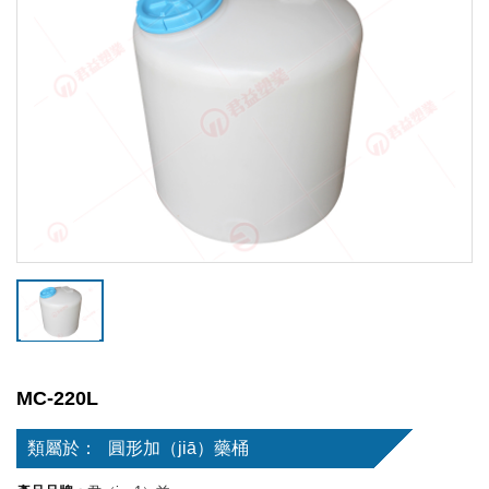
MC-220L
類屬於：
圓形加（jiā）藥桶