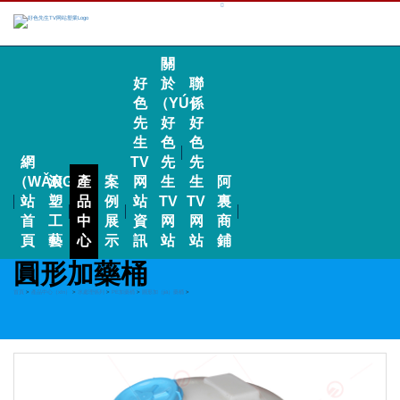
關
好
於
聯
色
（YÚ）
係
先
好
好
生
色
色
網
TV
先
先
（WǍNG）
滾
產
案
网
生
生
阿
站
塑
品
例
站
TV
TV
裏
首
工
中
展
資
网
网
商
頁
藝
心
示
訊
站
站
鋪
圓形加藥桶
首頁
>
產品中心（xīn）
>
水處理係列
>
PE加藥桶
>
圓形加（jiā）藥桶
>