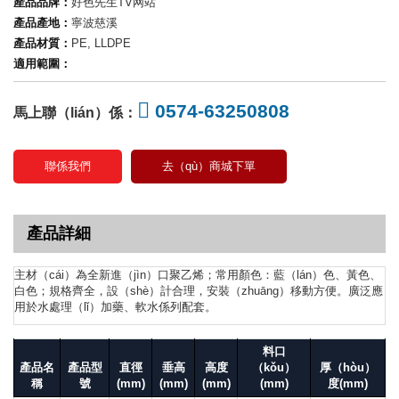
產品品牌：
好色先生TV网站
產品產地：
寧波慈溪
產品材質：
PE, LLDPE
適用範圍：
0574-63250808
馬上聯（lián）係：
聯係我們
去（qù）商城下單
產品詳細
主材（cái）為全新進（jìn）口聚乙烯；常用顏色：藍（lán）色、黃色、
白色；規格齊全，設（shè）計合理，安裝（zhuāng）移動方便。廣泛應
用於水處理（lǐ）加藥、軟水係列配套。
料口
產品名
產品型
直徑
垂高
高度
（kǒu）
厚（hòu）
稱
號
(mm)
(mm)
(mm)
(mm)
度(mm)