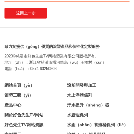
返回上一步
致力於提供（gòng）優質的滾塑產品和個性化定製服務
2023©慈溪市好色先生TV网站塑業有限公司版權所有。
地址（zhǐ）：浙江省慈溪市橫河鎮烏（wū）玉橋村（cūn）
電話（huà）：0574-63250808
網站首頁（yè）
滾塑開發與加工
滾塑工藝（yì）
水上浮體係列
產品中心
汙水提升（shēng）器
關於好色先生TV网站
水處理係列
好色先生TV网站資訊
水產（chǎn）養殖桶係列（liè）