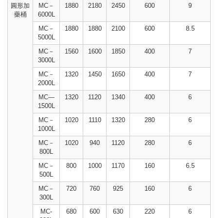
圓形加
MC－
1880
2180
2450
600
9
藥桶
6000L
MC－
1880
1880
2100
600
8.5
5000L
MC－
1560
1600
1850
400
7
3000L
MC－
1320
1450
1650
400
7
2000L
MC—
1320
1120
1340
400
6
1500L
MC－
1020
1110
1320
280
6
1000L
MC－
1020
940
1120
280
6
800L
MC－
800
1000
1170
160
6.5
500L
MC－
720
760
925
160
6
300L
MC-
680
600
630
220
6