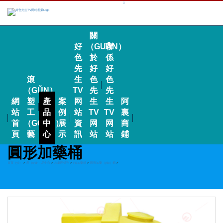
關
好
（GUĀN）
聯
色
於
係
先
好
好
滾
生
色
色
（GǓN）
TV
先
先
網
塑
產
案
网
生
生
阿
站
工
品
例
站
TV
TV
裏
首
（GŌNG）
中
展
資
网
网
商
頁
藝
心
示
訊
站
站
鋪
圓形加藥桶
首頁（yè）
>
產（chǎn）品中心
>
水處理係列
>
PE加藥桶
>
圓形加藥（yào）桶
>