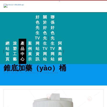
好
關
聯
色
於
係
先
好
好
生
色
色
TV
先
先
網
滾
產
案
网
生
生
阿
站
塑
品
例
站
TV
TV
裏
首
工
中
展
資
网
网
商
頁
藝
心
示
訊
站
站
鋪
錐底加藥（yào）桶
首頁
>
產（chǎn）品中（zhōng）心
>
水處理係列（liè）
>
PE加藥桶
>
錐底加藥桶
>