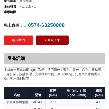
產品產地：
寧波慈溪
產品材質：
PE, LLDPE
適用範圍：
0574-63250808
馬上聯係：
聯係我們
去商城下單
產品詳細
主材為全新進口聚（jù）乙烯；常用顏色：藍色、黃色、白色；規格齊
（qí）全，設計合理，安裝移動方便。廣（guǎng）泛應用於水處理加
藥、軟水係列配套
直徑
垂（chuí）高
總高
名稱
型號
(mm)
（gāo）(mm)
(mm)
平底圓形加藥桶
MC-40L
370
430