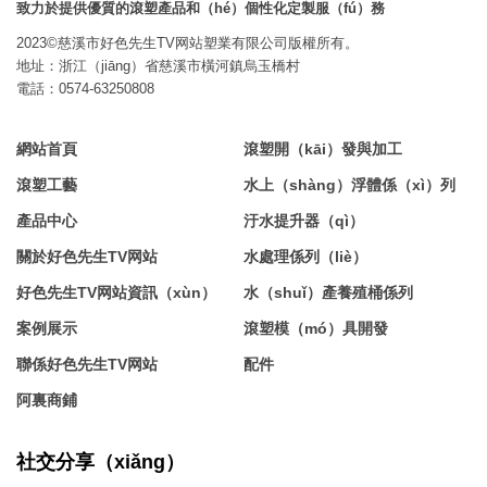
致力於提供優質的滾塑產品和（hé）個性化定製服（fú）務
2023©慈溪市好色先生TV网站塑業有限公司版權所有。
地址：浙江（jiāng）省慈溪市橫河鎮烏玉橋村
電話：0574-63250808
網站首頁
滾塑開（kāi）發與加工
滾塑工藝
水上（shàng）浮體係（xì）列
產品中心
汙水提升器（qì）
關於好色先生TV网站
水處理係列（liè）
好色先生TV网站資訊（xùn）
水（shuǐ）產養殖桶係列
案例展示
滾塑模（mó）具開發
聯係好色先生TV网站
配件
阿裏商鋪
社交分享（xiǎng）