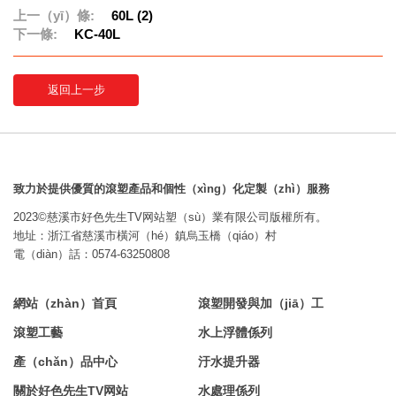
上一（yī）條:
60L (2)
下一條:
KC-40L
返回上一步
致力於提供優質的滾塑產品和個性（xìng）化定製（zhì）服務
2023©慈溪市好色先生TV网站塑（sù）業有限公司版權所有。
地址：浙江省慈溪市橫河（hé）鎮烏玉橋（qiáo）村
電（diàn）話：0574-63250808
網站（zhàn）首頁
滾塑開發與加（jiā）工
滾塑工藝
水上浮體係列
產（chǎn）品中心
汙水提升器
關於好色先生TV网站
水處理係列