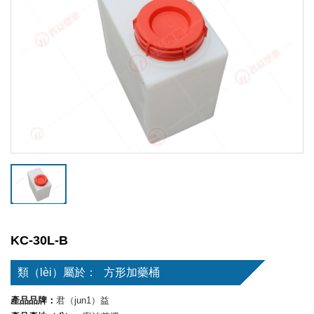
KC-30L-B
類（lèi）屬於：
方形加藥桶
產品品牌：
君（jun1）益