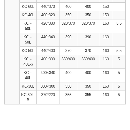
KC-60L
440*370
400
400
150
KC-40L
400*320
350
350
150
KC－
420*380
320/370
320/370
160
5.5
50L
KC－
440*340
390
390
160
50L
KC-50L
440*400
370
370
160
5.5
KC－
400*300
350/400
350/400
160
5
40L-b
KC－
400×340
400
400
160
5
40L
KC-30L
300×300
350
350
160
5
KC-30L-
370*220
355
355
160
5
B