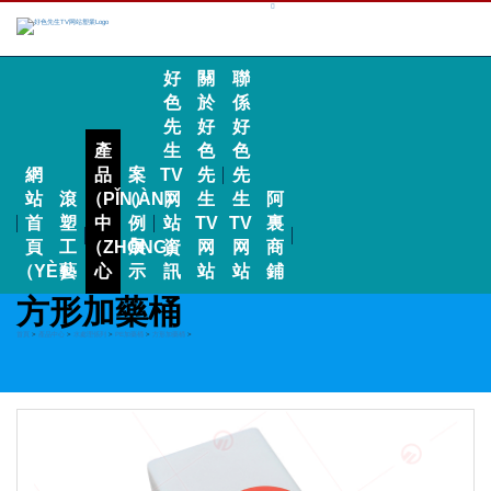
好
關
聯
色
於
係
先
好
好
產
生
色
色
網
品
案
TV
先
先
站
滾
（PǏN）
（ÀN）
网
生
生
阿
首
塑
中
例
站
TV
TV
裏
頁
工
（ZHŌNG）
展
資
网
网
商
（YÈ）
藝
心
示
訊
站
站
鋪
方形加藥桶
首頁
>
產品中心
>
水處理係列
>
PE加藥桶
>
方形加藥桶
>