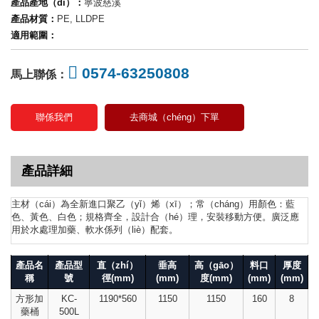
產品產地（dì）：
寧波慈溪
產品材質：
PE, LLDPE
適用範圍：
0574-63250808
馬上聯係：
聯係我們
去商城（chéng）下單
產品詳細
主材（cái）為全新進口聚乙（yǐ）烯（xī）；常（cháng）用顏色：藍
色、黃色、白色；規格齊全，設計合（hé）理，安裝移動方便。廣泛應
用於水處理加藥、軟水係列（liè）配套。
產品名
產品型
直（zhí）
垂高
高（gāo）
料口
厚度
稱
號
徑(mm)
(mm)
度(mm)
(mm)
(mm)
方形加
KC-
1190*560
1150
1150
160
8
藥桶
500L