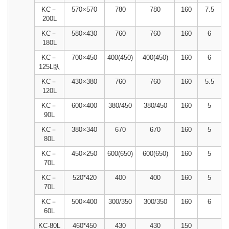
KC－
570×570
780
780
160
7.5
200L
KC－
580×430
760
760
160
6
180L
KC－
700×450
400(450)
400(450)
160
6
125L臥
KC－
430×380
760
760
160
5.5
120L
KC－
600×400
380/450
380/450
160
5
90L
KC－
380×340
670
670
160
5
80L
KC－
450×250
600(650)
600(650)
160
5
70L
KC－
520*420
400
400
160
5
70L
KC－
500×400
300/350
300/350
160
6
60L
KC-80L
460*450
430
430
150