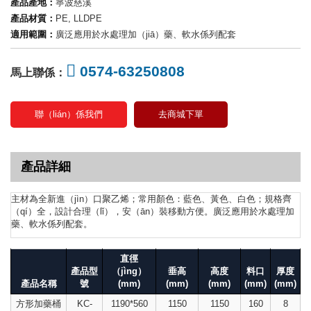
產品產地：
寧波慈溪
產品材質：
PE, LLDPE
適用範圍：
廣泛應用於水處理加（jiā）藥、軟水係列配套
0574-63250808
馬上聯係：
聯（lián）係我們
去商城下單
產品詳細
主材為全新進（jìn）口聚乙烯；常用顏色：藍色、黃色、白色；規格齊
（qí）全，設計合理（lǐ），安（ān）裝移動方便。廣泛應用於水處理加
藥、軟水係列配套。
直徑
產品型
（jìng）
垂高
高度
料口
厚度
產品名稱
號
(mm)
(mm)
(mm)
(mm)
(mm)
方形加藥桶
KC-
1190*560
1150
1150
160
8