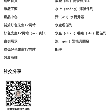
網站首頁
滾塑（sù）開發與加工
滾塑工藝
水上（shàng）浮體係列
產品中心
汙（wū）水提升器
關於好色先生TV网站
水處理係列
好色先生TV网站（yì）資訊
水產（chǎn）養殖（zhí）桶係列
案例展示
滾（gǔn）塑模具開發
聯係好色先生TV网站
配件
阿裏商鋪
社交分享