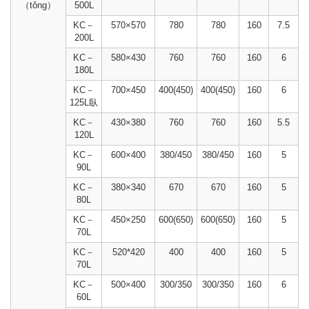
（tǒng）
500L
KC－
570×570
780
780
160
7.5
200L
KC－
580×430
760
760
160
6
180L
KC－
700×450
400(450)
400(450)
160
6
125L臥
KC－
430×380
760
760
160
5.5
120L
KC－
600×400
380/450
380/450
160
5
90L
KC－
380×340
670
670
160
5
80L
KC－
450×250
600(650)
600(650)
160
5
70L
KC－
520*420
400
400
160
5
70L
KC－
500×400
300/350
300/350
160
6
60L