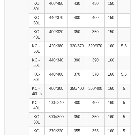
KC-
460*450
430
430
150
80L
KC-
440*370
400
400
150
60L
KC-
400*320
350
350
150
40L
KC－
420*380
320/370
320/370
160
5.5
50L
KC－
440*340
390
390
160
50L
KC-
440*400
370
370
160
5.5
50L
KC－
400*300
350/400
350/400
160
5
40L-b
KC－
400×340
400
400
160
5
40L
KC-
300×300
350
350
160
5
30L
KC-
370*220
355
355
160
5