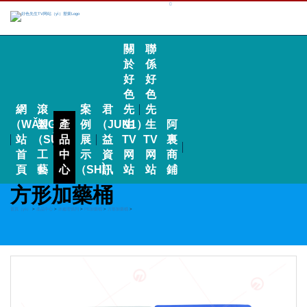
關
聯
於
係
好
好
色
色
網
滾
案
君
先
先
（WǍNG）
塑
產
例
（JUN1）
生
生
阿
站
（SÙ）
品
展
益
TV
TV
裏
首
工
中
示
資
网
网
商
頁
藝
心
（SHÌ）
訊
站
站
鋪
方形加藥桶
首頁（yè）
>
產品中心
>
水處理係列
>
PE加藥桶
>
方形加藥桶
>