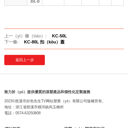
30L-B
上一（yī）條（tiáo）:
KC-50L
下一條:
KC-80L 扣（kòu）蓋
返回上一步
致力於（yú）提供優質的滾塑產品和個性化定製服務
2023©慈溪市好色先生TV网站塑業（yè）有限公司版權所有。
地址：浙江省慈溪市橫河鎮烏玉橋村
電話：0574-63250808