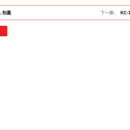
L 扣蓋
下一條:
KC-