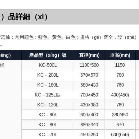
n）品詳細（xì）
乙烯；常用顏色：藍色、黃色、白色；規格（gé）齊全，設（shè
套。
ēng）
產品型（xíng）號
直徑(mm)
垂高(mm)
桶
KC-500L
1190*560
1150
KC－200L
570×570
780
KC－180L
580×430
760
KC－125L臥
700×450
400(450)
KC－120L
430×380
760
KC－90L
600×400
380/450
KC－80L
380×340
670
KC－70L
450×250
600(650)