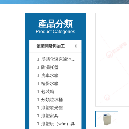
產品分類
Product Categories
滾塑開發與加工
反硝化深床濾池T
型濾磚
防漏托盤
房車水箱
植保水箱
包裝箱
分類垃圾桶
滾塑發光體
滾塑家具
滾塑玩（wán）具