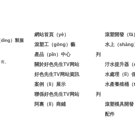
網站首頁（yè）
滾塑開發（f
dìng）製服
滾塑工（gōng）藝
水上（shàn
產品（pǐn）中心
列
）有。
關於好色先生TV网站
汙水提升器（q
好色先生TV网站資訊
水處理（lǐ）
案例（lì）展示
水產養殖桶（t
聯係好色先生TV网站
列
阿裏（lǐ）商鋪
滾塑模具開發
配件