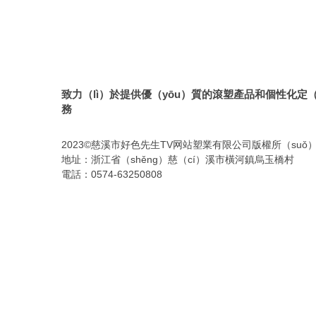
致力（lì）於提供優（yōu）質的滾塑產品和個性化定（
務
2023©慈溪市好色先生TV网站塑業有限公司版權所（suǒ
地址：浙江省（shěng）慈（cí）溪市橫河鎮烏玉橋村
電話：0574-63250808