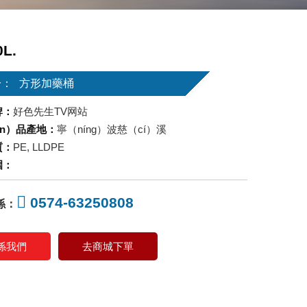
0L.
於：
方形加藥桶
牌：
好色先生TV网站
ǎn）品產地：
寧（níng）波慈（cí）溪
質：
PE, LLDPE
圍：
0574-63250808
係：
係我們
去商城下單