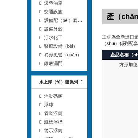
滾塑油箱
交通設施
產（chǎ
設備配（pèi）套
（tào）滾塑箱
設備外殼
主材為全新進口聚
汙水化工
（shuǐ）係列配
醫療設備（bèi）
產品名稱（ch
異形風管（guǎn）
錐底漏鬥
方形加藥
水上浮（fú）體係列
浮動碼頭
浮球
管道浮筒
航標浮標
警示浮筒