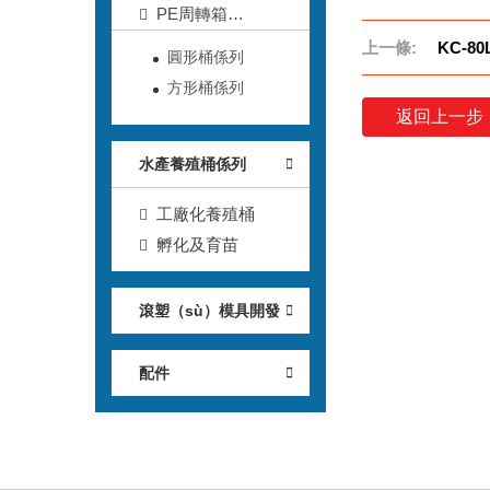
PE周轉箱
（xiāng）
上一條:
KC-80
圓形桶係列
方形桶係列
返回上一步
水產養殖桶係列
工廠化養殖桶
孵化及育苗
滾塑（sù）模具開發
配件