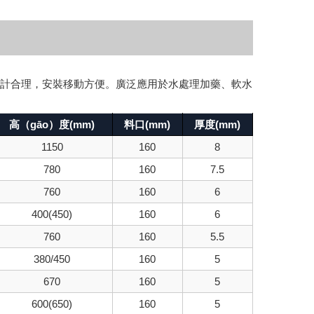
）計合理，安裝移動方便。廣泛應用於水處理加藥、軟水
高（gāo）度(mm)
料口(mm)
厚度(mm)
1150
160
8
780
160
7.5
760
160
6
400(450)
160
6
760
160
5.5
380/450
160
5
670
160
5
600(650)
160
5