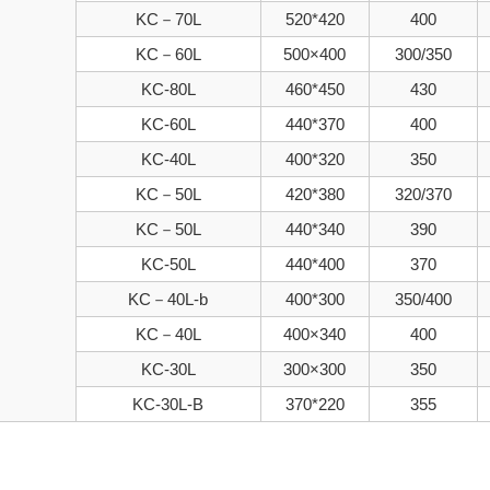
KC－70L
520*420
400
KC－60L
500×400
300/350
KC-80L
460*450
430
KC-60L
440*370
400
KC-40L
400*320
350
KC－50L
420*380
320/370
KC－50L
440*340
390
KC-50L
440*400
370
KC－40L-b
400*300
350/400
KC－40L
400×340
400
KC-30L
300×300
350
KC-30L-B
370*220
355