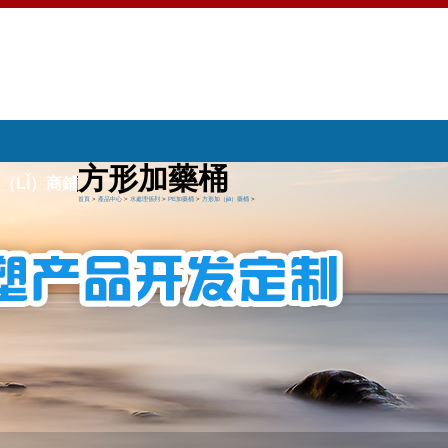
方形加藥桶
（LǏ）商鋪
首頁
>
產品中心
>
水處理係列
>
PE加藥桶
>
方形加（jiā）藥桶
>