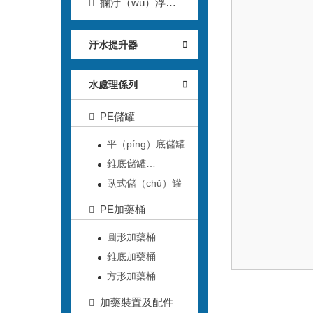
攔汙（wū）浮
（fú）筒
汙水提升器
水處理係列
PE儲罐
平（píng）底儲罐
錐底儲罐
（guàn）
臥式儲（chǔ）罐
PE加藥桶
圓形加藥桶
錐底加藥桶
方形加藥桶
加藥裝置及配件