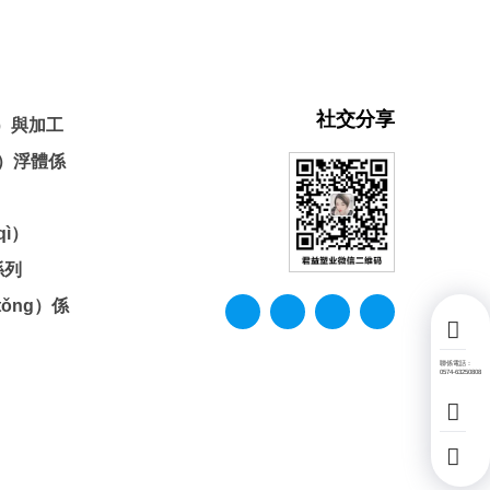
社交分享
ā）與加工
g）浮體係
ì）
係列
ǒng）係
聯係電話：
0574-63250808