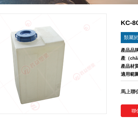
KC-8
類屬
產品品
產（ch
產品材
適用範
馬上聯
聯