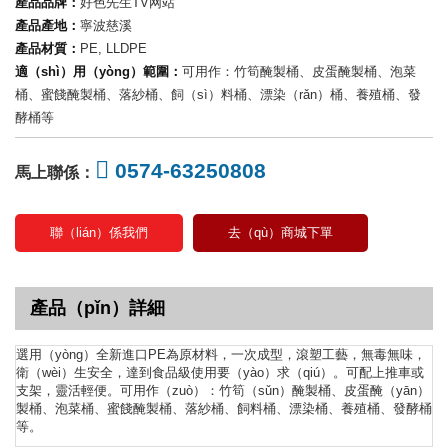
產品品牌：
好色先生TV网站
產品產地：
寧波慈溪
產品材質：
PE, LLDPE
適（shì）用（yòng）範圍：
可用作：竹筍醃製桶、皮蛋醃製桶、泡菜
桶、蜜餞醃製桶、落紗桶、飼（sì）料桶、漂染（rǎn）桶、養殖桶、發
酵桶等
0574-63250808
馬上聯係：
聯（lián）係我們
去（qù）商城下單
產品（pǐn）詳細
選用（yòng）全新進口PE為原材料，一次成型，滾塑工藝，無毒無味，
衛（wèi）生安全，達到食品級使用要（yào）求（qiú）。可配上推車或
支架，靈活輕便。可用作（zuò）：竹筍（sǔn）醃製桶、皮蛋醃（yān）
製桶、泡菜桶、蜜餞醃製桶、落紗桶、飼料桶、漂染桶、養殖桶、發酵桶
等。