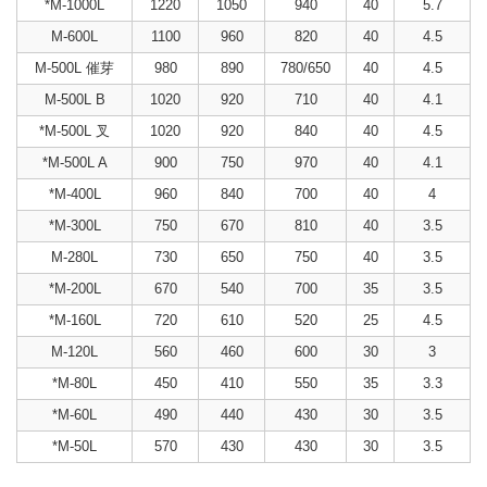
*M-1000L
1220
1050
940
40
5.7
M-600L
1100
960
820
40
4.5
M-500L 催芽
980
890
780/650
40
4.5
M-500L B
1020
920
710
40
4.1
*M-500L 叉
1020
920
840
40
4.5
*M-500L A
900
750
970
40
4.1
*M-400L
960
840
700
40
4
*M-300L
750
670
810
40
3.5
M-280L
730
650
750
40
3.5
*M-200L
670
540
700
35
3.5
*M-160L
720
610
520
25
4.5
M-120L
560
460
600
30
3
*M-80L
450
410
550
35
3.3
*M-60L
490
440
430
30
3.5
*M-50L
570
430
430
30
3.5