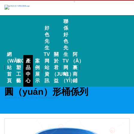
聯
好
係
色
好
先
色
生
先
網
TV
關
生
阿
（WǍNG）
滾
產
案
网
於
TV
（Ā）
站
塑
品
例
站
君
网
裏
首
工
中
展
資
（JUN1）
站
商
頁
藝
心
示
訊
益
（YÌ）
鋪
圓（yuán）形桶係列
首頁
>
產品中心
>
水處（chù）理係列
>
PE周轉箱
>
圓形桶係列
>