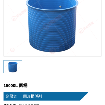
15000L 圓桶
類屬於：
圓形桶係列