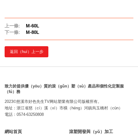
上一條:
M-60L
下一條:
M-80L
返回（huí）上一步
致力於提供優（yōu）質的滾（gǔn）塑（sù）產品和個性化定製服
（fú）務
2023©慈溪市好色先生TV网站塑業有限公司版權所有。
地址：浙江省慈（cí）溪（xī）市橫（héng）河鎮烏玉橋村（cūn）
電話：0574-63250808
網站首頁
滾塑開發與（yǔ）加工