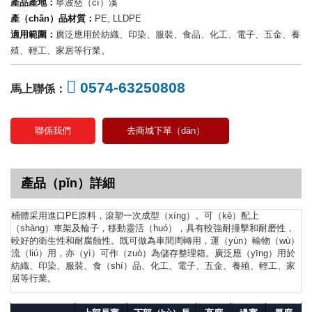
產品產地：
寧波慈（cí）溪
產（chǎn）品材質：
PE, LLDPE
適用範圍：
廣泛應用於紡織、印染、服裝、食品、化工、電子、五金、養
殖、輕工、家居等行業。
0574-63250808
馬上聯係：
聯係我們
去商城下單（dān）
產品（pǐn）詳細
桶體采用進口PE原料，滾塑一次成型（xíng）。可（kě）配上
（shàng）車架及輪子，移動靈活（huó），具有較強耐撞擊和耐磨性，
較好的衛生性和耐腐蝕性。既可做為車間周轉用，運（yùn）輸物（wù）
流（liú）用，亦（yì）可作（zuò）為儲存整理箱。廣泛應（yīng）用於
紡織、印染、服裝、食（shí）品、化工、電子、五金、養殖、輕工、家
居等行業。