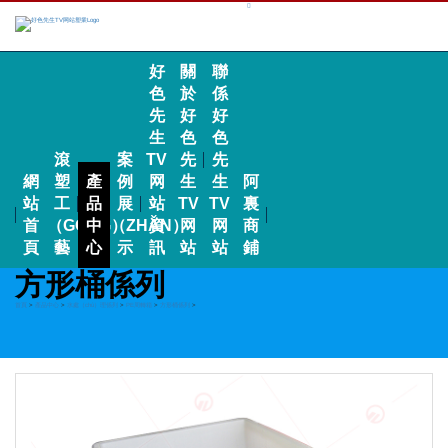
好
關
聯
色
於
係
先
好
好
生
色
色
滾
案
TV
先
先
網
塑
產
例
网
生
生
阿
站
工
品
展
站
TV
TV
裏
首
（GŌNG）
中
（ZHǍN）
資
网
网
商
頁
藝
心
示
訊
站
站
鋪
方形桶係列
首頁
>
產品中心
>
水處（chù）理係列
>
PE周轉箱
>
方形桶係列
>