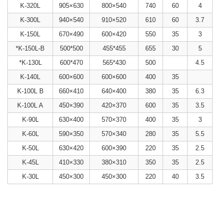
K-320L
905×630
800×540
740
60
4
K-300L
940×540
910×520
610
60
3.7
K-150L
670×490
600×420
550
35
3
*K-150L-B
500*500
455*455
655
30
5
*K-130L
600*470
565*430
500
4.5
K-140L
600×600
600×600
400
35
K-100L B
660×410
640×400
380
35
6.3
K-100L A
450×390
420×370
600
35
3.5
K-90L
630×400
570×370
400
35
3
K-60L
590×350
570×340
280
35
5.5
K-50L
630×420
600×390
220
35
2.5
K-45L
410×330
380×310
350
35
2.5
K-30L
450×300
450×300
220
40
3.5