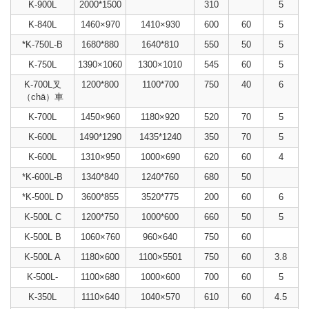
K-900L
2000*1500
310
5
K-840L
1460×970
1410×930
600
60
5
*K-750L-B
1680*880
1640*810
550
50
5
K-750L
1390×1060
1300×1010
545
60
5
K-700L叉
1200*800
1100*700
750
40
6
（chā）車
K-700L
1450×960
1180×920
520
70
5
K-600L
1490*1290
1435*1240
350
70
5
K-600L
1310×950
1000×690
620
60
4
*K-600L-B
1340*840
1240*760
680
50
*K-500L D
3600*855
3520*775
200
60
6
K-500L C
1200*750
1000*600
660
50
5
K-500L B
1060×760
960×640
750
60
K-500L A
1180×600
1100×5501
750
60
3.8
K-500L-
1100×680
1000×600
700
60
5
K-350L
1110×640
1040×570
610
60
4.5