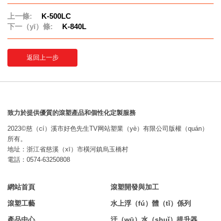
上一條:
K-500LC
下一（yī）條:
K-840L
返回上一步
致力於提供優質的滾塑產品和個性化定製服務
2023©慈（cí）溪市好色先生TV网站塑業（yè）有限公司版權（quán）
所有。
地址：浙江省慈溪（xī）市橫河鎮烏玉橋村
電話：0574-63250808
網站首頁
滾塑開發與加工
滾塑工藝
水上浮（fú）體（tǐ）係列
產品中心
汙（wū）水（shuǐ）提升器