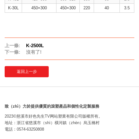
K-30L
450×300
450×300
220
40
3.5
上一條:
K-2500L
下一條:
沒有了!
返回上一步
致（zhì）力於提供優質的滾塑產品和個性化定製服務
2023©慈溪市好色先生TV网站塑業有限公司版權所有。
地址：浙江省慈溪市（shì）橫河鎮（zhèn）烏玉橋村
電話：0574-63250808