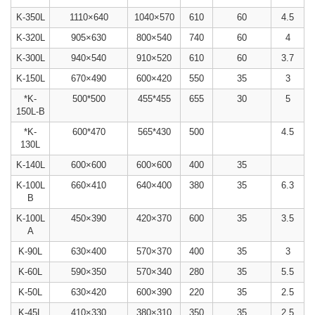
K-350L
1110×640
1040×570
610
60
4.5
K-320L
905×630
800×540
740
60
4
K-300L
940×540
910×520
610
60
3.7
K-150L
670×490
600×420
550
35
3
*K-
500*500
455*455
655
30
5
150L-B
*K-
600*470
565*430
500
4.5
130L
K-140L
600×600
600×600
400
35
K-100L
660×410
640×400
380
35
6.3
B
K-100L
450×390
420×370
600
35
3.5
A
K-90L
630×400
570×370
400
35
3
K-60L
590×350
570×340
280
35
5.5
K-50L
630×420
600×390
220
35
2.5
K-45L
410×330
380×310
350
35
2.5