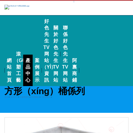
好
色
關
聯
先
於
係
生
好
好
TV
色
色
滾
网
先
先
網
（GǓN）
產
案
站
生
生
阿
站
塑
品
例
（YÌ）
TV
TV
裏
首
工
中
展
資
网
网
商
頁
藝
心
示
訊
站
站
鋪
方形（xíng）桶係列
首頁
>
產品中心
>
水處理係列
>
PE周轉箱
>
方形桶係列
>