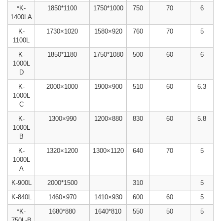
*K-
1850*1100
1750*1000
750
70
6
1400LA
K-
1730×1020
1580×920
760
70
5
1100L
K-
1850*1180
1750*1080
500
60
6
1000L
D
K-
2000×1000
1900×900
510
60
6.3
1000L
C
K-
1300×990
1200×880
830
60
5.8
1000L
B
K-
1320×1200
1300×1120
640
70
5
1000L
A
K-900L
2000*1500
310
5
K-840L
1460×970
1410×930
600
60
5
*K-
1680*880
1640*810
550
50
5
750L-B