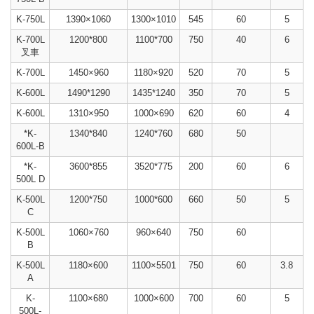
K-750L
1390×1060
1300×1010
545
60
5
K-700L
1200*800
1100*700
750
40
6
叉車
K-700L
1450×960
1180×920
520
70
5
K-600L
1490*1290
1435*1240
350
70
5
K-600L
1310×950
1000×690
620
60
4
*K-
1340*840
1240*760
680
50
600L-B
*K-
3600*855
3520*775
200
60
6
500L D
K-500L
1200*750
1000*600
660
50
5
C
K-500L
1060×760
960×640
750
60
B
K-500L
1180×600
1100×5501
750
60
3.8
A
K-
1100×680
1000×600
700
60
5
500L-