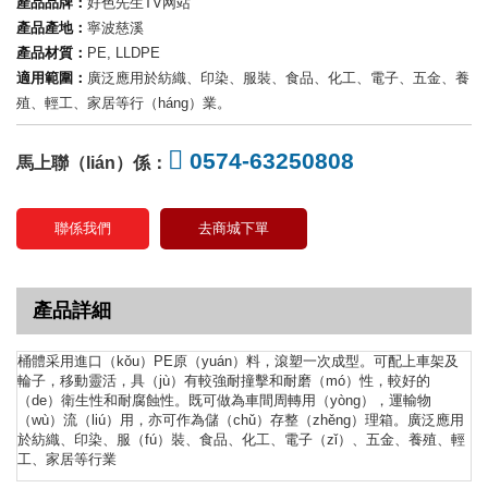
產品品牌：
好色先生TV网站
產品產地：
寧波慈溪
產品材質：
PE, LLDPE
適用範圍：
廣泛應用於紡織、印染、服裝、食品、化工、電子、五金、養
殖、輕工、家居等行（háng）業。
0574-63250808
馬上聯（lián）係：
聯係我們
去商城下單
產品詳細
桶體采用進口（kǒu）PE原（yuán）料，滾塑一次成型。可配上車架及
輪子，移動靈活，具（jù）有較強耐撞擊和耐磨（mó）性，較好的
（de）衛生性和耐腐蝕性。既可做為車間周轉用（yòng），運輸物
（wù）流（liú）用，亦可作為儲（chǔ）存整（zhěng）理箱。廣泛應用
於紡織、印染、服（fú）裝、食品、化工、電子（zǐ）、五金、養殖、輕
工、家居等行業