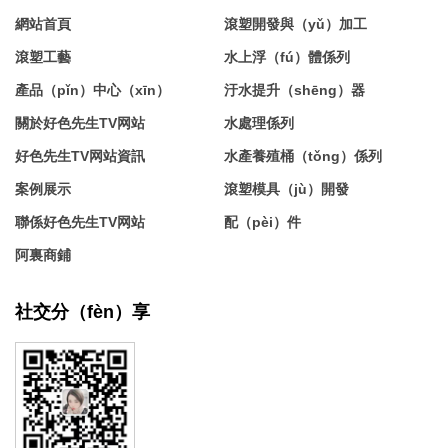
網站首頁
滾塑開發與（yǔ）加工
滾塑工藝
水上浮（fú）體係列
產品（pǐn）中心（xīn）
汙水提升（shēng）器
關於好色先生TV网站
水處理係列
好色先生TV网站資訊
水產養殖桶（tǒng）係列
案例展示
滾塑模具（jù）開發
聯係好色先生TV网站
配（pèi）件
阿裏商鋪
社交分（fèn）享