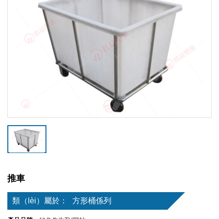
推車
類（lèi）屬於：
方形桶係列