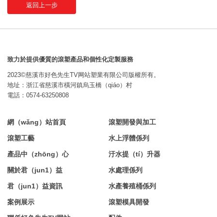
返回上一步
致力於提供優質的滾塑產品和個性化定製服務
2023©慈溪市好色先生TV网站塑業有限公司版權所有。
地址：浙江省慈溪市橫河鎮烏玉橋（qiáo）村
電話：0574-63250808
網（wǎng）站首頁
滾塑開發與加工
滾塑工藝
水上浮體係列
產品中（zhōng）心
汙水提（tí）升器
關於君（jun1）益
水處理係列
君（jun1）益資訊
水產養殖桶係列
案例展示
滾塑模具開發