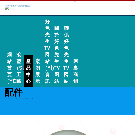
好
色
關
聯
先
於
係
生
好
好
TV
色
色
網
滾
网
先
先
站
塑
產
案
站
生
生
阿
首
（SÙ）
品
例
（YÌ）
TV
TV
裏
頁
工
中
展
資
网
网
商
（YÈ）
藝
心
示
訊
站
站
鋪
配件
首（shǒu）頁
>
產品中心
>
配件
>