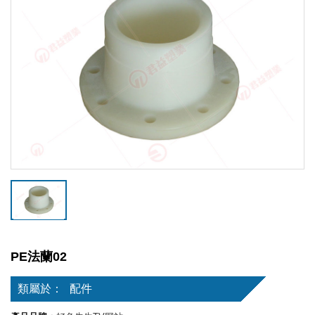
PE法蘭02
類屬於：
配件