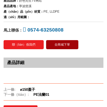
產品品牌：
好色先生TV网站
產品產地：
寧波慈溪
產（chǎn）品（pǐn）材質：
PE, LLDPE
適（shì）用範圍：
0574-63250808
馬上聯係：
聯（lián）係我們
去商城下單
產品詳細
上一條:
ø150蓋子
下一條（tiáo）:
PE法蘭01