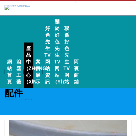
關
好
於
聯
色
好
係
先
色
好
產
生
先
色
品
TV
生
先
網
滾
中
案
网
TV
生
阿
站
塑
（ZHŌNG）
例
站
网
TV
裏
首
工
心
展
資
站
网
商
頁
藝
（XĪN）
示
訊
（YÌ）
站
鋪
配件
首頁
>
產品中心（xīn）
>
配件
>