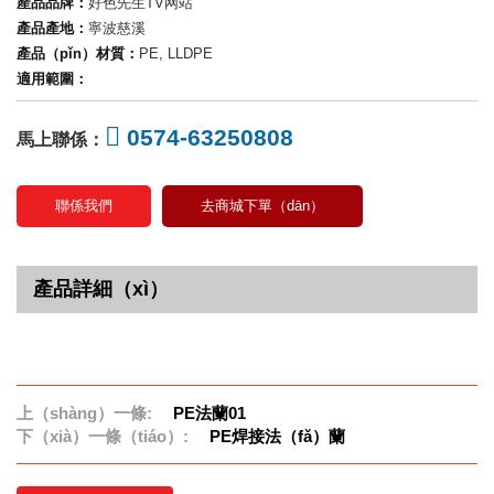
產品品牌：
好色先生TV网站
產品產地：
寧波慈溪
產品（pǐn）材質：
PE, LLDPE
適用範圍：
0574-63250808
馬上聯係：
聯係我們
去商城下單（dān）
產品詳細（xì）
上（shàng）一條:
PE法蘭01
下（xià）一條（tiáo）:
PE焊接法（fǎ）蘭