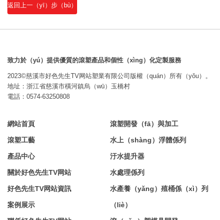
返回上一（yī）步（bù）
致力於（yú）提供優質的滾塑產品和個性（xìng）化定製服務
2023©慈溪市好色先生TV网站塑業有限公司版權（quán）所有（yǒu）。
地址：浙江省慈溪市橫河鎮烏（wū）玉橋村
電話：0574-63250808
網站首頁
滾塑開發（fā）與加工
滾塑工藝
水上（shàng）浮體係列
產品中心
汙水提升器
關於好色先生TV网站
水處理係列
好色先生TV网站資訊
水產養（yǎng）殖桶係（xì）列
案例展示
（liè）