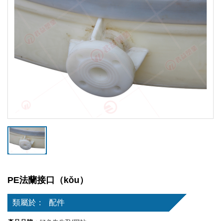
PE法蘭接口（kǒu）
類屬於：
配件