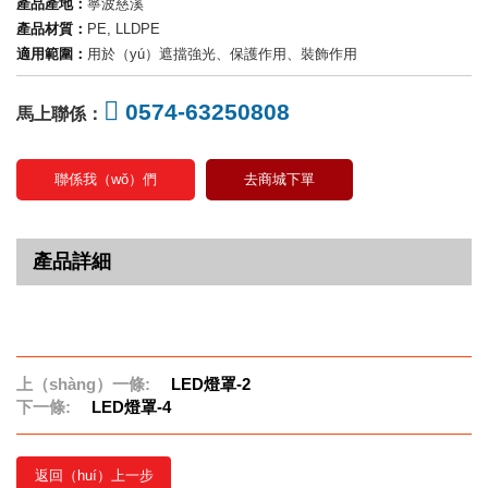
產品產地：
寧波慈溪
產品材質：
PE, LLDPE
適用範圍：
用於（yú）遮擋強光、保護作用、裝飾作用
0574-63250808
馬上聯係：
聯係我（wǒ）們
去商城下單
產品詳細
上（shàng）一條:
LED燈罩-2
下一條:
LED燈罩-4
返回（huí）上一步