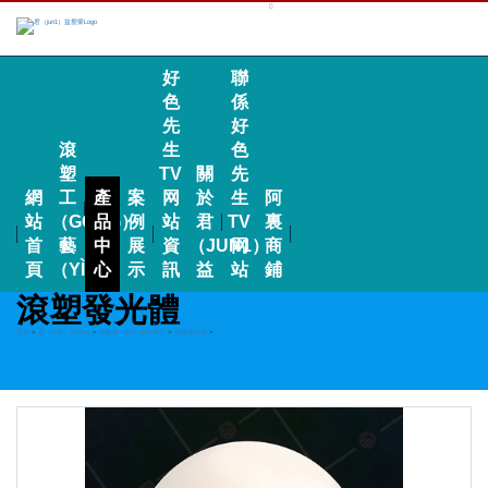
好
聯
色
係
先
好
滾
生
色
塑
TV
關
先
網
工
產
案
网
於
生
阿
站
（GŌNG）
品
例
站
君
TV
裏
首
藝
中
展
資
（JUN1）
网
商
頁
（YÌ）
心
示
訊
益
站
鋪
滾塑發光體
首頁
>
產（chǎn）品中心
>
滾塑開（kāi）發與加工
>
滾塑發光體
>