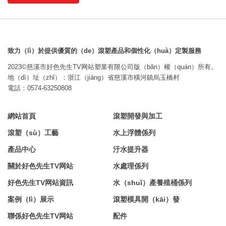
致力（lì）於提供優質的（de）滾塑產品和個性化（huà）定製服務
2023©慈溪市好色先生TV网站塑業有限公司版（bǎn）權（quán）所有。
地（dì）址（zhǐ）：浙江（jiāng）省慈溪市橫河鎮烏玉橋村
電話：0574-63250808
網站首頁
滾塑開發與加工
滾塑（sù）工藝
水上浮體係列
產品中心
汙水提升器
關於好色先生TV网站
水處理係列
好色先生TV网站資訊
水（shuǐ）產養殖桶係列
案例（lì）展示
滾塑模具開（kāi）發
聯係好色先生TV网站
配件