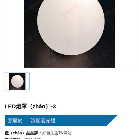
LED燈罩（zhào）-3
類屬於：
滾塑發光體
產（chǎn）品品牌：
好色先生TV网站