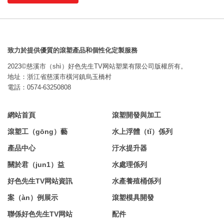
致力於提供優質的滾塑產品和個性化定製服務
2023©慈溪市（shì）好色先生TV网站塑業有限公司版權所有。
地址：浙江省慈溪市橫河鎮烏玉橋村
電話：0574-63250808
網站首頁
滾塑開發與加工
滾塑工（gōng）藝
水上浮體（tǐ）係列
產品中心
汙水提升器
關於君（jun1）益
水處理係列
好色先生TV网站資訊
水產養殖桶係列
案（àn）例展示
滾塑模具開發
聯係好色先生TV网站
配件