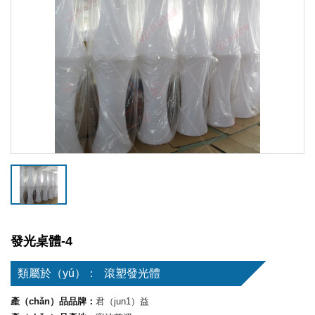
發光桌體-4
類屬於（yú）：
滾塑發光體
產（chǎn）品品牌：
君（jun1）益