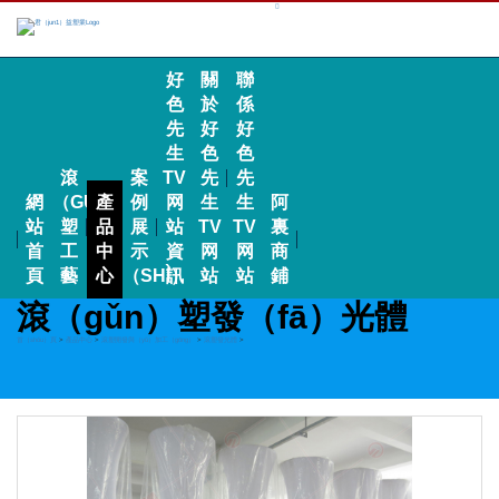
好
關
聯
色
於
係
先
好
好
生
色
色
滾
案
TV
先
先
網
（GǓN）
產
例
网
生
生
阿
站
塑
品
展
站
TV
TV
裏
首
工
中
示
資
网
网
商
頁
藝
心
（SHÌ）
訊
站
站
鋪
滾（gǔn）塑發（fā）光體
首（shǒu）頁
>
產品中心
>
滾塑開發與（yǔ）加工（gōng）
>
滾塑發光體
>