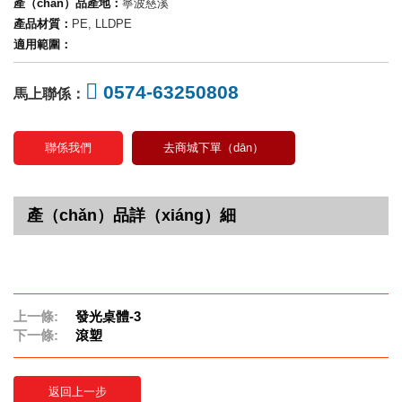
產（chǎn）品產地：
寧波慈溪
產品材質：
PE, LLDPE
適用範圍：
0574-63250808
馬上聯係：
聯係我們
去商城下單（dān）
產（chǎn）品詳（xiáng）細
上一條:
發光桌體-3
下一條:
滾塑
返回上一步