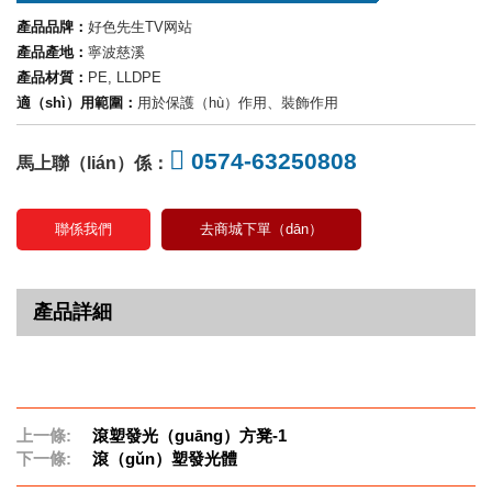
產品品牌：
好色先生TV网站
產品產地：
寧波慈溪
產品材質：
PE, LLDPE
適（shì）用範圍：
用於保護（hù）作用、裝飾作用
0574-63250808
馬上聯（lián）係：
聯係我們
去商城下單（dān）
產品詳細
上一條:
滾塑發光（guāng）方凳-1
下一條:
滾（gǔn）塑發光體