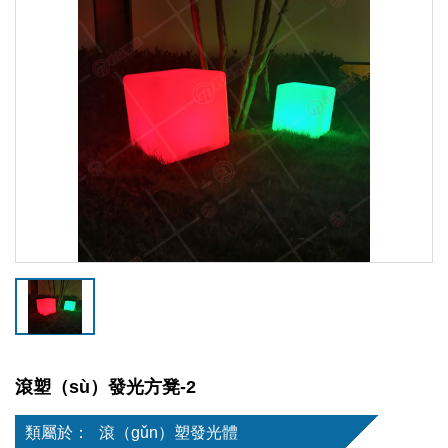
滾塑（sù）發光方凳-2
類屬於：
滾（gǔn）塑發光體