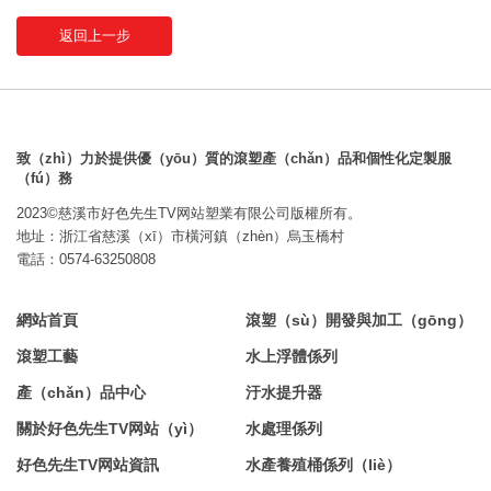
返回上一步
致（zhì）力於提供優（yōu）質的滾塑產（chǎn）品和個性化定製服
（fú）務
2023©慈溪市好色先生TV网站塑業有限公司版權所有。
地址：浙江省慈溪（xī）市橫河鎮（zhèn）烏玉橋村
電話：0574-63250808
網站首頁
滾塑（sù）開發與加工（gōng）
滾塑工藝
水上浮體係列
產（chǎn）品中心
汙水提升器
關於好色先生TV网站（yì）
水處理係列
好色先生TV网站資訊
水產養殖桶係列（liè）