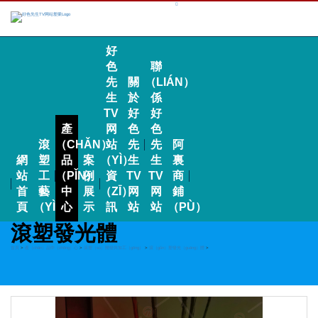
好
色
聯
先
關
（LIÁN）
生
於
係
TV
好
好
產
网
色
色
滾
（CHǍN）
站
先
先
阿
網
塑
品
案
（YÌ）
生
生
裏
站
工
（PǏN）
例
資
TV
TV
商
首
藝
中
展
（ZĪ）
网
网
鋪
頁
（YÌ）
心
示
訊
站
站
（PÙ）
滾塑發光體
首頁
>
產（chǎn）品中（zhōng）心
>
滾塑（sù）開發與加工（gōng）
>
滾（gǔn）塑發光（guāng）體
>