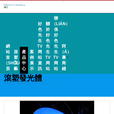
聯
好
關
（LIÁN）
色
於
係
先
好
好
生
色
色
網
TV
先
先
阿
站
滾
產
案
网
生
生
（Ā）
首
塑
品
例
站
TV
TV
裏
（SHǑU）
工
中
展
資
网
网
商
頁
藝
心
示
訊
站
站
鋪
滾塑發光體
首頁
>
產品中心
>
滾塑開發與加（jiā）工
>
滾塑發光（guāng）體
>