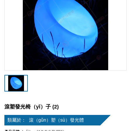
滾塑發光椅（yǐ）子 (2)
類屬於：
滾（gǔn）塑（sù）發光體