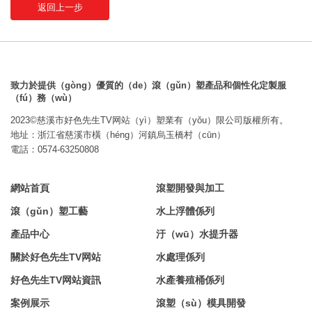
返回上一步
致力於提供（gòng）優質的（de）滾（gǔn）塑產品和個性化定製服
（fú）務（wù）
2023©慈溪市好色先生TV网站（yì）塑業有（yǒu）限公司版權所有。
地址：浙江省慈溪市橫（héng）河鎮烏玉橋村（cūn）
電話：0574-63250808
網站首頁
滾塑開發與加工
滾（gǔn）塑工藝
水上浮體係列
產品中心
汙（wū）水提升器
關於好色先生TV网站
水處理係列
好色先生TV网站資訊
水產養殖桶係列
案例展示
滾塑（sù）模具開發