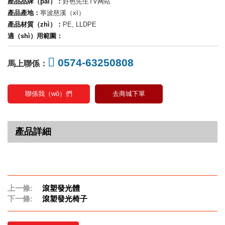
產品品牌（pái）：
好色先生TV网站
產品產地：
寧波慈溪（xī）
產品材質（zhì）：
PE, LLDPE
適（shì）用範圍：
0574-63250808
馬上聯係：
聯係我（wǒ）們
去商城下單
產品詳細
上一條:
滾塑發光體
下一條:
滾塑發光椅子