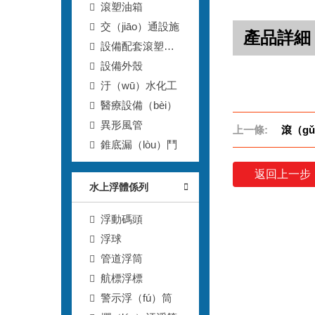
滾塑油箱
交（jiāo）通設施
產品詳細
設備配套滾塑
（sù）箱（xiāng）
設備外殼
汙（wū）水化工
醫療設備（bèi）
異形風管
上一條:
滾（g
錐底漏（lòu）鬥
返回上一步
水上浮體係列
浮動碼頭
浮球
管道浮筒
航標浮標
警示浮（fú）筒