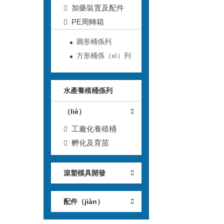
加藥裝置及配件
PE周轉箱
圓形桶係列
方形桶係（xì）列
水產養殖桶係列
（liè）
工廠化養殖桶
孵化及育苗
滾塑模具開發
配件（jiàn）