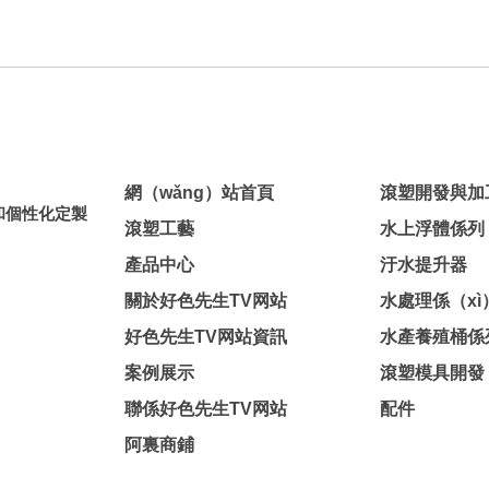
網（wǎng）站首頁
滾塑開發與加
品和個性化定製
滾塑工藝
水上浮體係列
產品中心
汙水提升器
關於好色先生TV网站
水處理係（xì
好色先生TV网站資訊
水產養殖桶係
案例展示
滾塑模具開發
聯係好色先生TV网站
配件
阿裏商鋪