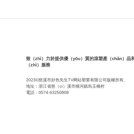
致（zhì）力於提供優（yōu）質的滾塑產（chǎn）
（zhì）服務
2023©慈溪市好色先生TV网站塑業有限公司版權所有。
地址：浙江省慈（cí）溪市橫河鎮烏玉橋村
電話：0574-63250808