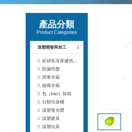
產品分類
Product Categories
滾塑開發與加工
反硝化深床濾池T
型濾（lǜ）磚
防漏托盤
房車水箱
植保水箱
包（bāo）裝箱
分類垃圾桶
滾塑發光體
滾塑家具
滾塑玩具