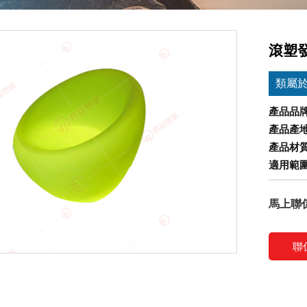
滾塑發
類屬
產品品牌
產品產
產品材
適用範
馬上聯
聯