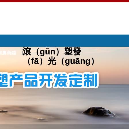
滾（gǔn）塑發
阿裏商鋪
（fā）光（guāng）