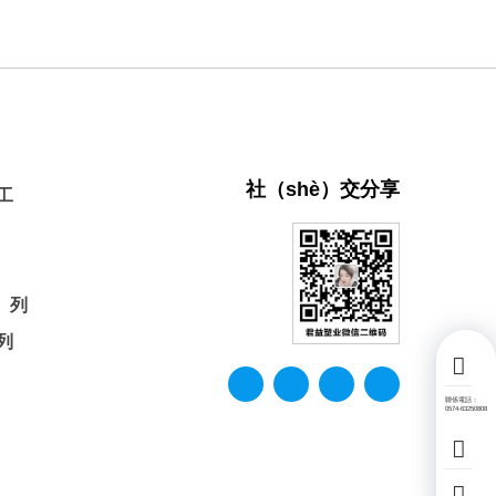
社（shè）交分享
工
）列
列
聯係電話：
0574-63250808