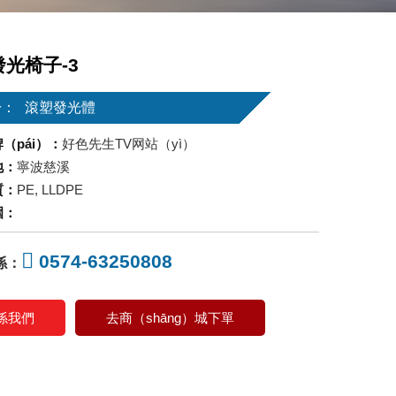
光椅子-3
於：
滾塑發光體
（pái）：
好色先生TV网站（yì）
地：
寧波慈溪
質：
PE, LLDPE
圍：
0574-63250808
係：
係我們
去商（shāng）城下單