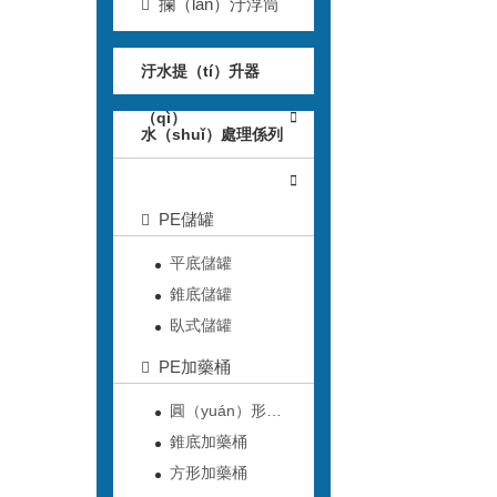
攔（lán）汙浮筒
汙水提（tí）升器
（qì）
水（shuǐ）處理係列
PE儲罐
平底儲罐
錐底儲罐
臥式儲罐
PE加藥桶
圓（yuán）形加
（jiā）藥（yào）桶
錐底加藥桶
方形加藥桶