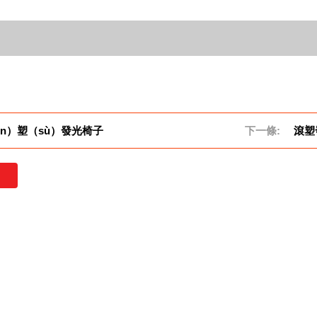
ǔn）塑（sù）發光椅子
下一條:
滾塑