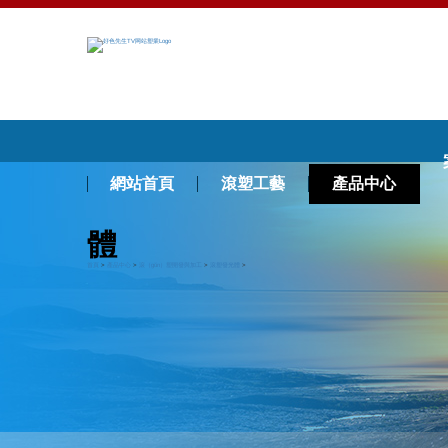
網站首頁
滾塑工藝
產品中心
體
首頁
>
產品中心
>
滾（gǔn）塑開發與加工
>
滾塑發光體
>