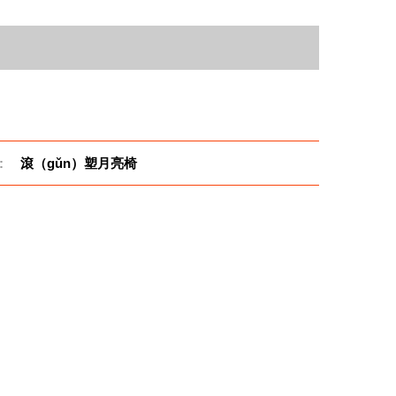
:
滾（gǔn）塑月亮椅