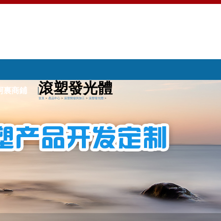
滾塑發光體
阿裏商鋪
首頁
>
產品中心
>
滾塑開發與加工
>
滾塑發光體
>