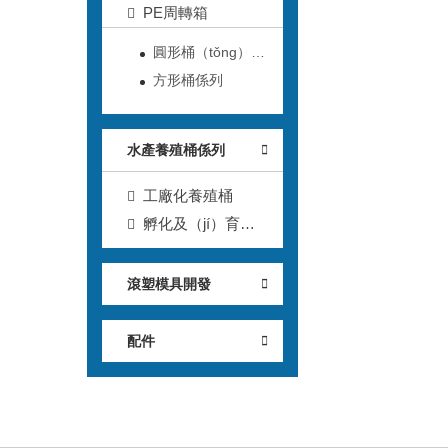
PE周轉箱
圓形桶（tǒng）係
列
方形桶係列
水產養殖桶係列
工廠化養殖桶
孵化及（jí）育
（yù）苗
滾塑模具開發
配件