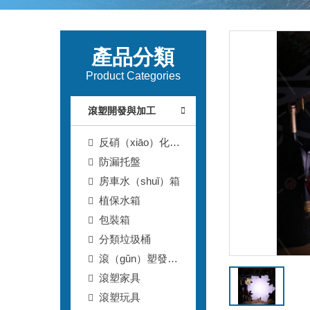
產品分類
Product Categories
滾塑開發與加工
反硝（xiāo）化
（huà）深床濾池T型
防漏托盤
濾磚
房車水（shuǐ）箱
植保水箱
包裝箱
分類垃圾桶
滾（gǔn）塑發光
體
滾塑家具
滾塑玩具