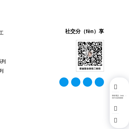
社交分（fèn）享
工
係列
列
聯係電話（huà）：
0574-63250808