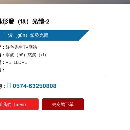
形發（fā）光體-2
於：
滾（gǔn）塑發光體
牌：
好色先生TV网站
地：
寧波（bō）慈溪（xī）
質：
PE, LLDPE
圍：
0574-63250808
係：
係我們（men）
去商城下單