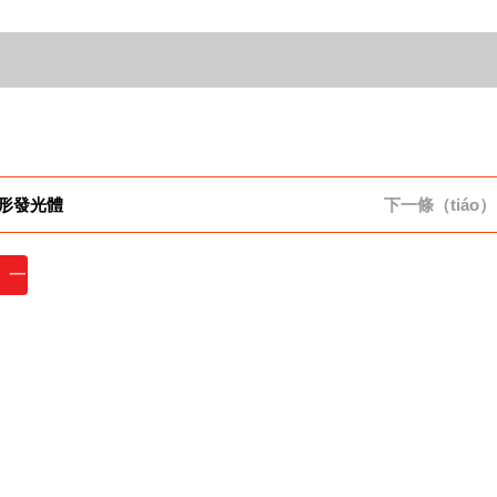
形發光體
下一條（tiáo）
）一