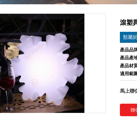
滾塑異
類屬
產品品
產品產
產品材
適用範
馬上聯
聯