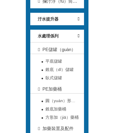
攔汙浮（fú）筒
（tǒng）
汙水提升器
水處理係列
PE儲罐（guàn）
平底儲罐
錐底（dǐ）儲罐
臥式儲罐
PE加藥桶
圓（yuán）形加
藥桶
錐底加藥桶
方形加（jiā）藥桶
加藥裝置及配件