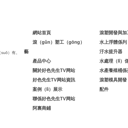
網站首頁
滾塑開發與加
滾（gǔn）塑工（gōng）
水上浮體係列
藝
汙水提升器
suǒ）有。
產品中心
水處理（lǐ）
關於好色先生TV网站
水產養殖桶係
好色先生TV网站資訊
滾塑模具開發
案例（lì）展示
配件
聯係好色先生TV网站
阿裏商鋪