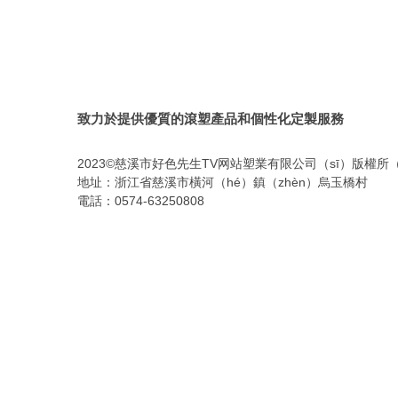
致力於提供優質的滾塑產品和個性化定製服務
2023©慈溪市好色先生TV网站塑業有限公司（sī）版權所（
地址：浙江省慈溪市橫河（hé）鎮（zhèn）烏玉橋村
電話：0574-63250808