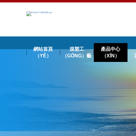
網站首頁
滾塑工
產品中心
（YÈ）
（GŌNG）藝
（XĪN）