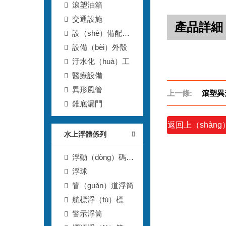
滾塑油箱
交通設施
產品詳細
設（shè）備配
（pèi）套滾塑箱
設備（bèi）外殼
汙水化（huà）工
醫療設備
異形風管
上一條:
滾塑異
錐底漏鬥
返回上（shàng
水上浮體係列
（yī）步
浮動（dòng）碼
（mǎ）頭
浮球
管（guǎn）道浮筒
航標浮（fú）標
警示浮筒