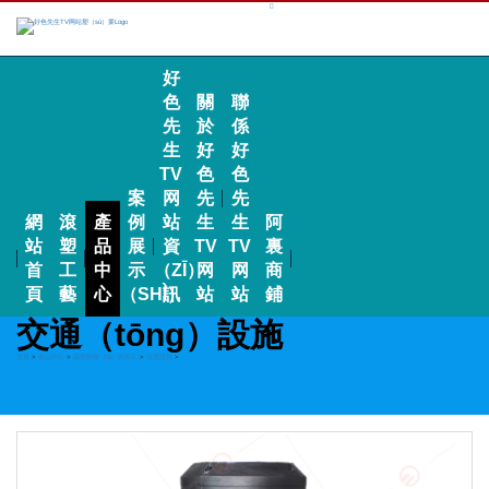
好
色
關
聯
先
於
係
生
好
好
TV
色
色
案
网
先
先
網
滾
產
例
站
生
生
阿
站
塑
品
展
資
TV
TV
裏
首
工
中
示
（ZĪ）
网
网
商
頁
藝
心
（SHÌ）
訊
站
站
鋪
交通（tōng）設施
首頁
>
產品中心
>
滾塑開發（fā）與加工
>
交通設施
>