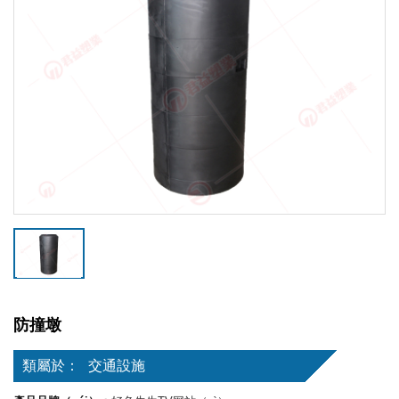
防撞墩
類屬於：
交通設施