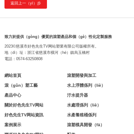
返回上一（yī）步
致力於提供（gòng）優質的滾塑產品和個（gè）性化定製服務
2023©慈溪市好色先生TV网站塑業有限公司版權所有。
地（dì）址：浙江省慈溪市橫河（hé）鎮烏玉橋村
電話：0574-63250808
網站首頁
滾塑開發與加工
滾（gǔn）塑工藝
水上浮體係列（liè）
產品中心
汙水提升器
關於好色先生TV网站
水處理係列（liè）
好色先生TV网站資訊
水產養殖桶係列
案例展示
滾塑模具開發（fā）