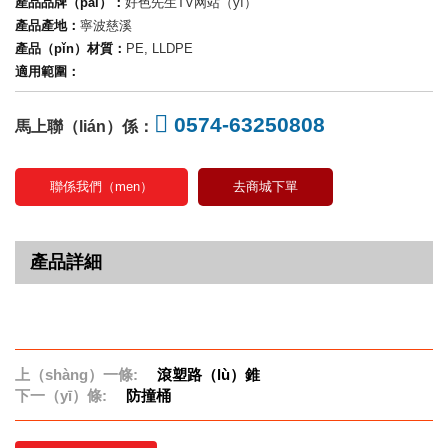
產品品牌（pái）：
好色先生TV网站（yì）
產品產地：
寧波慈溪
產品（pǐn）材質：
PE, LLDPE
適用範圍：
0574-63250808
馬上聯（lián）係：
聯係我們（men）
去商城下單
產品詳細
上（shàng）一條:
滾塑路（lù）錐
下一（yī）條:
防撞桶