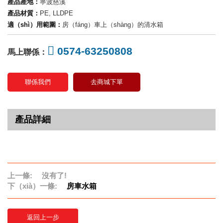
產品產地：
寧波慈溪
產品材質：
PE, LLDPE
適（shì）用範圍：
房（fáng）車上（shàng）的清水箱
0574-63250808
馬上聯係：
聯係我們
去商城下單
產品詳細
上一條:
沒有了!
下（xià）一條:
房車水箱
返回上一步