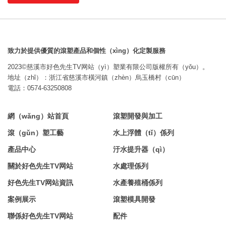
致力於提供優質的滾塑產品和個性（xìng）化定製服務
2023©慈溪市好色先生TV网站（yì）塑業有限公司版權所有（yǒu）。
地址（zhǐ）：浙江省慈溪市橫河鎮（zhèn）烏玉橋村（cūn）
電話：0574-63250808
網（wǎng）站首頁
滾塑開發與加工
滾（gǔn）塑工藝
水上浮體（tǐ）係列
產品中心
汙水提升器（qì）
關於好色先生TV网站
水處理係列
好色先生TV网站資訊
水產養殖桶係列
案例展示
滾塑模具開發
聯係好色先生TV网站
配件