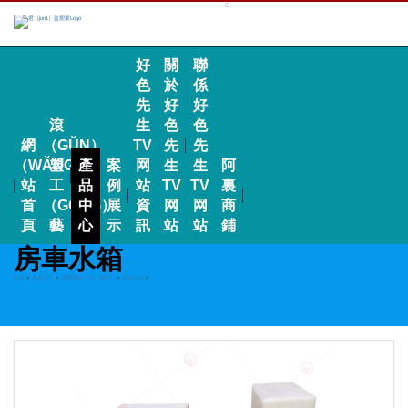
好
關
聯
色
於
係
先
好
好
滾
生
色
色
網
（GǓN）
TV
先
先
（WǍNG）
塑
產
案
网
生
生
阿
站
工
品
例
站
TV
TV
裏
首
（GŌNG）
中
展
資
网
网
商
頁
藝
心
示
訊
站
站
鋪
房車水箱
首頁
>
產品中心
>
滾塑開發（fā）與加工
>
房車水箱
>