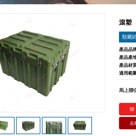
滾塑（
類屬
產品品
產品產
產品材
適用範
馬上聯
聯
去