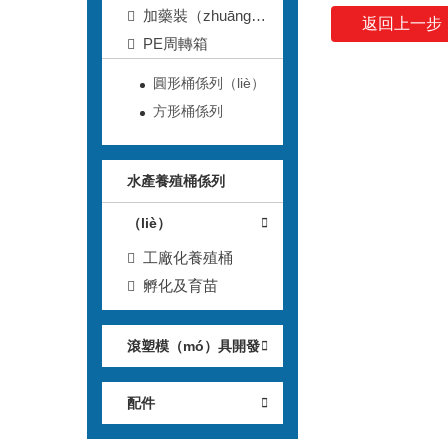
桶
加藥裝（zhuāng）
返回上一步
置及配件
PE周轉箱
圓形桶係列（liè）
方形桶係列
水產養殖桶係列
（liè）
工廠化養殖桶
孵化及育苗
滾塑模（mó）具開發
配件