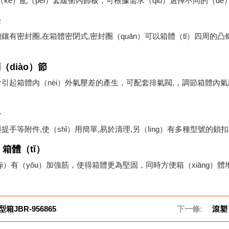
可（kě）配（pèi）套緩衝內飾板，可根據需求（qiú）選擇不同的（d
條
有密封圈,在箱體密閉式,密封圈（quān）可以箱體（tǐ）四周的凸條
（diào）節
引起箱體內（nèi）外氣壓差的產生，可配套排氣閥,，調節箱體內
手
提手等附件,使（shǐ）用簡單,易於清理,另（lìng）有多種型號的
箱體（tǐ）
jì）有（yǒu）加強筋，使得箱體更為堅固，同時方便箱（xiāng）體堆
箱JBR-956865
下一條:
滾塑