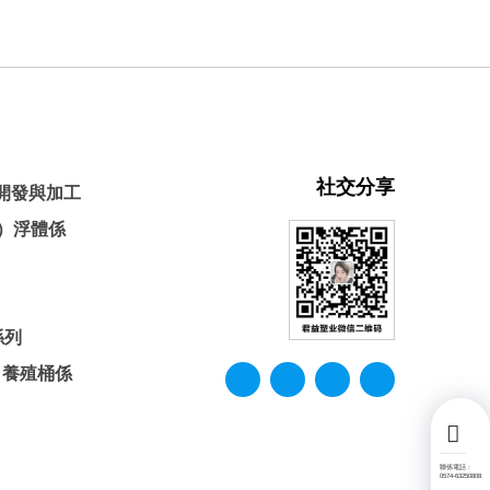
社交分享
塑開發與加工
g）浮體係
係列
）養殖桶係
聯係電話：
0574-63250808