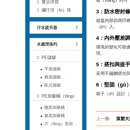
箱（xiāng）內
警示浮筒
攔汙浮（fú）筒
3：防水密封
箱蓋內部四周凹槽鑲
（jìn）入。
汙水提升器
4：內外壓差調
水處理係列
環境的變化可能會
現。
PE儲罐
5：搭扣與提
平底儲罐
采用不鏽鋼搭扣與
錐底儲罐
6：堅固（gù）
（guàn）
臥式儲罐
箱子（zǐ）設計（
PE加藥桶（tǒng）
圓形加藥桶
錐底加藥桶
上一條:
滾塑大型
方（fāng）形加藥