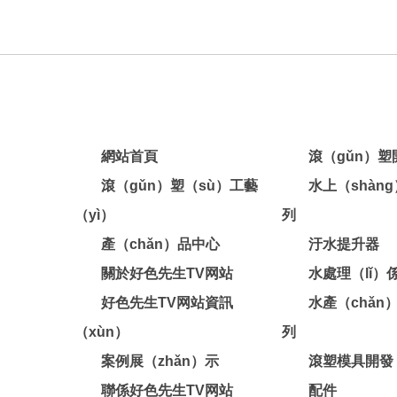
網站首頁
滾（gǔn）
滾（gǔn）塑（sù）工藝
水上（shàn
（yì）
列
產（chǎn）品中心
汙水提升器
關於好色先生TV网站
水處理（lǐ）
好色先生TV网站資訊
水產（chǎn
（xùn）
列
案例展（zhǎn）示
滾塑模具開發
聯係好色先生TV网站
配件