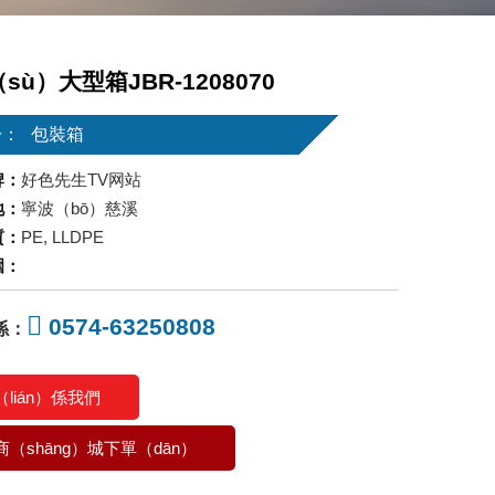
sù）大型箱JBR-1208070
於：
包裝箱
牌：
好色先生TV网站
地：
寧波（bō）慈溪
質：
PE, LLDPE
圍：
0574-63250808
係：
（lián）係我們
商（shāng）城下單（dān）