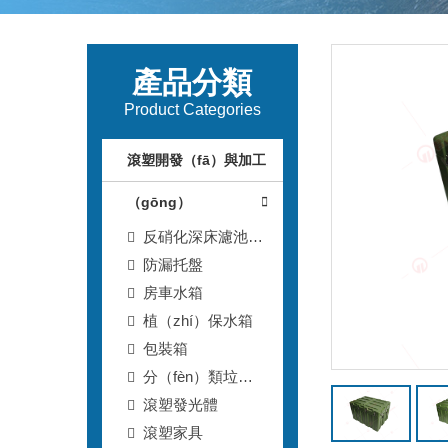
產品分類
Product Categories
滾塑開發（fā）與加工
（gōng）
反硝化深床濾池T
型（xíng）濾磚
防漏托盤
房車水箱
植（zhí）保水箱
包裝箱
分（fèn）類垃圾
桶
滾塑發光體
滾塑家具