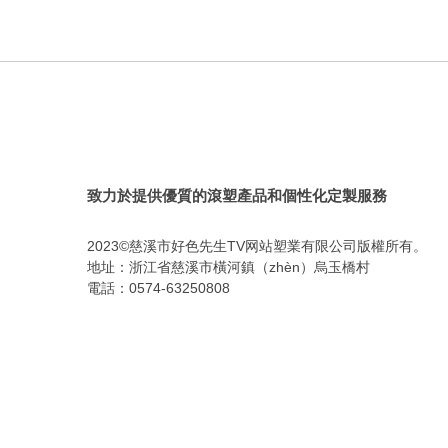
致力於提供優質的滾塑產品和個性化定製服務
2023©慈溪市好色先生TV网站塑業有限公司版權所有。
地址：浙江省慈溪市橫河鎮（zhèn）烏玉橋村
電話：0574-63250808