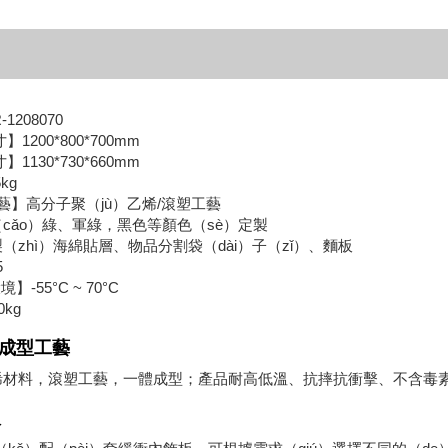
208070
1200*800*700mm
1130*730*660mm
kg
工藝】高分子聚（jù）乙烯/滾塑工藝
cǎo）綠、軍綠，黑色等顏色（sè）定製
（zhì）海綿貼層、物品分割袋（dài）子（zǐ）、麵板
5
】-55°C ~ 70°C
kg
體成型工藝
材料，滾塑工藝，一體成型；產品耐高低溫、抗摔抗衝擊、不含毒素無
板