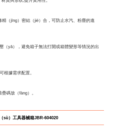
e）材質與形狀,提升實用性。
精（jīng）密結（jié）合，可防止水汽、粉塵的進
氣壓（yā），避免箱子無法打開或箱體變形等情況的出
鎖扣可根據需求配置。
疊碼放（fàng）。
（sù）工具器械箱JBR-604020