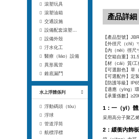
滾塑玩具
滾塑油箱
產品詳細
交通設施
設備配套滾塑
【產品型號】JBR-1
（sù）箱
設備外殼
【外徑尺（chǐ）寸】
汙水化工
【內（nèi）徑尺寸】
醫療（liáo）設備
【空箱自重】31.5
【材（cái）質/
異形風管
【可選顏色】草（
錐底漏鬥
【可選配件】定製
【防護等級】IP6
【適應（yīng）環境
水上浮體係列
【承重係數】≥200
浮動碼頭（tóu）
1：一（yī）
浮球
采用高分子聚乙烯
管道浮筒
2：緩衝內飾
航標浮標