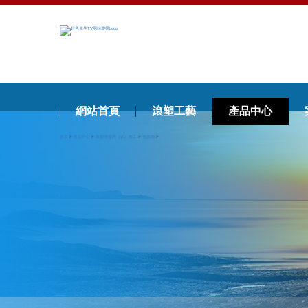
網站首頁
滾塑工藝
產品中心
首頁
>
產品中心
>
滾塑開發與（yǔ）加工
>
包裝箱
>