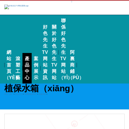
聯
好
關
係
色
於
好
先
好
色
生
色
先
網
TV
先
生
阿
站
滾
產
案
网
生
TV
裏
首
塑
品
例
站
TV
网
商
頁
工
中
展
資
网
站
鋪
（YÈ）
藝
心
示
訊
站
（YÌ）
（PÙ）
植保水箱（xiāng）
首頁（yè）
>
產品中心
>
滾塑開發與加工
>
植保水箱
>