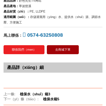
產品品牌：
好色先生TV网站
產品產地：
寧波慈溪
產品材質（zhì）：
PE, LLDPE
適用範圍（wéi）：
存儲灌溉用（yòng）水、提供水（shuǐ）源、調節水
壓、方便施工
0574-63250808
馬上聯係：
聯係我們（men）
去商城下單
產品詳（xiáng）細
上一條:
植保水（shuǐ）箱3
下一（yī）條（tiáo）:
植保水箱5