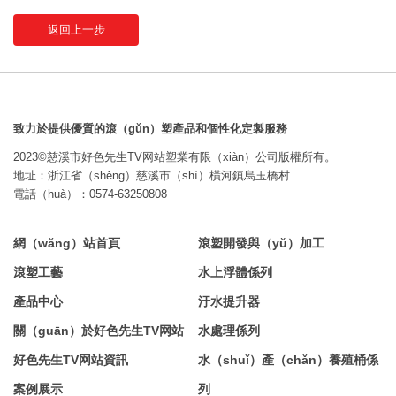
返回上一步
致力於提供優質的滾（gǔn）塑產品和個性化定製服務
2023©慈溪市好色先生TV网站塑業有限（xiàn）公司版權所有。
地址：浙江省（shěng）慈溪市（shì）橫河鎮烏玉橋村
電話（huà）：0574-63250808
網（wǎng）站首頁
滾塑開發與（yǔ）加工
滾塑工藝
水上浮體係列
產品中心
汙水提升器
關（guān）於好色先生TV网站
水處理係列
好色先生TV网站資訊
水（shuǐ）產（chǎn）養殖桶係
案例展示
列