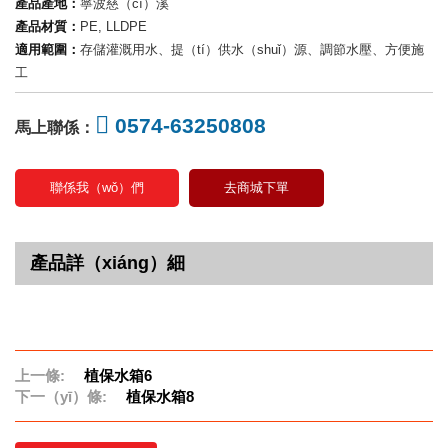
產品產地：
寧波慈（cí）溪
產品材質：
PE, LLDPE
適用範圍：
存儲灌溉用水、提（tí）供水（shuǐ）源、調節水壓、方便施
工
0574-63250808
馬上聯係：
聯係我（wǒ）們
去商城下單
產品詳（xiáng）細
上一條:
植保水箱6
下一（yī）條:
植保水箱8