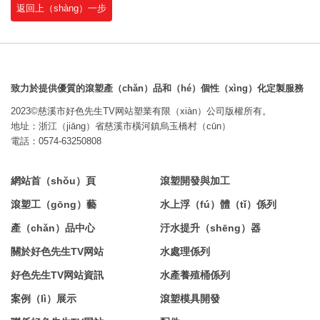
返回上（shàng）一步
致力於提供優質的滾塑產（chǎn）品和（hé）個性（xìng）化定製服務
2023©慈溪市好色先生TV网站塑業有限（xiàn）公司版權所有。
地址：浙江（jiāng）省慈溪市橫河鎮烏玉橋村（cūn）
電話：0574-63250808
網站首（shǒu）頁
滾塑開發與加工
滾塑工（gōng）藝
水上浮（fú）體（tǐ）係列
產（chǎn）品中心
汙水提升（shēng）器
關於好色先生TV网站
水處理係列
好色先生TV网站資訊
水產養殖桶係列
案例（lì）展示
滾塑模具開發