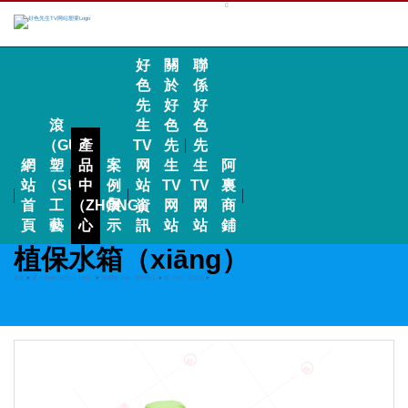
好
關
聯
色
於
係
先
好
好
滾
生
色
色
（GǓN）
產
TV
先
先
網
塑
品
案
网
生
生
阿
站
（SÙ）
中
例
站
TV
TV
裏
首
工
（ZHŌNG）
展
資
网
网
商
頁
藝
心
示
訊
站
站
鋪
植保水箱（xiāng）
首頁
>
產（chǎn）品中心（xīn）
>
滾塑開（kāi）發與加工
>
植（zhí）保水箱
>