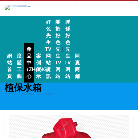
好
關
聯
色
於
係
先
好
好
生
色
色
產
TV
先
先
網
滾
品
案
网
生
生
阿
站
塑
中
例
站
TV
TV
裏
首
工
（ZHŌNG）
展
資
网
网
商
頁
藝
心
示
訊
站
站
鋪
植保水箱
首頁
>
產品中心
>
滾塑開發與加工（gōng）
>
植保水箱
>