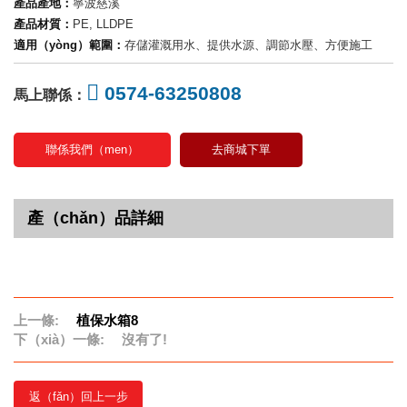
產品產地：
寧波慈溪
產品材質：
PE, LLDPE
適用（yòng）範圍：
存儲灌溉用水、提供水源、調節水壓、方便施工
0574-63250808
馬上聯係：
聯係我們（men）
去商城下單
產（chǎn）品詳細
上一條:
植保水箱8
下（xià）一條:
沒有了!
返（fǎn）回上一步