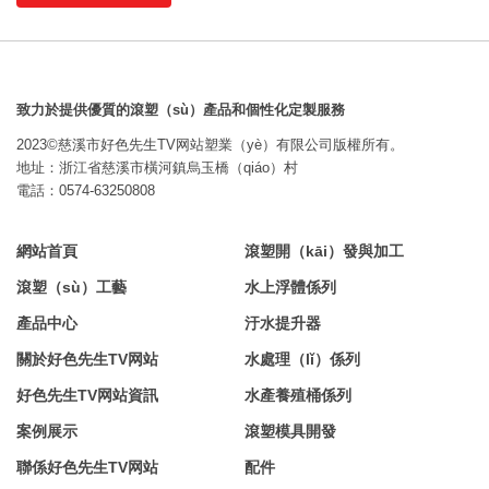
致力於提供優質的滾塑（sù）產品和個性化定製服務
2023©慈溪市好色先生TV网站塑業（yè）有限公司版權所有。
地址：浙江省慈溪市橫河鎮烏玉橋（qiáo）村
電話：0574-63250808
網站首頁
滾塑開（kāi）發與加工
滾塑（sù）工藝
水上浮體係列
產品中心
汙水提升器
關於好色先生TV网站
水處理（lǐ）係列
好色先生TV网站資訊
水產養殖桶係列
案例展示
滾塑模具開發
聯係好色先生TV网站
配件