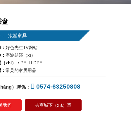
浴盆
於：
滾塑家具
牌：
好色先生TV网站
地：
寧波慈溪（xī）
（zhì）：
PE, LLDPE
圍：
常見的家居用品
0574-63250808
hàng）聯係：
係我們
去商城下（xià）單