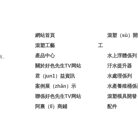
網站首頁
滾塑（sù）開
滾塑工藝
工
產品中心
水上浮體係列
有。
關於好色先生TV网站
汙水提升器
君（jun1）益資訊
水處理係列
案例展（zhǎn）示
水產養殖桶係
聯係好色先生TV网站
滾塑模具開發
阿裏（lǐ）商鋪
配件