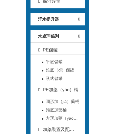
攔汙浮筒
汙水提升器
水處理係列
PE儲罐
平底儲罐
錐底（dǐ）儲罐
臥式儲罐
PE加藥（yào）桶
圓形加（jiā）藥桶
錐底加藥桶
（tǒng）
方形加藥（yào）
桶
加藥裝置及配