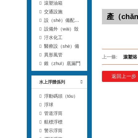
滾塑油箱
交通設施
產（chǎ
設（shè）備配套
滾（gǔn）塑箱
設備外（wài）殼
汙水化工
醫療設（shè）備
異形風管
上一條:
滾塑浴
錐（zhuī）底漏鬥
返回上一步
水上浮體係列
浮動碼頭（tóu）
浮球
管道浮筒
航標浮標
警示浮筒