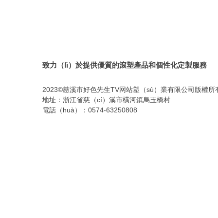
致力（lì）於提供優質的滾塑產品和個性化定製服務
2023©慈溪市好色先生TV网站塑（sù）業有限公司版權所
地址：浙江省慈（cí）溪市橫河鎮烏玉橋村
電話（huà）：0574-63250808