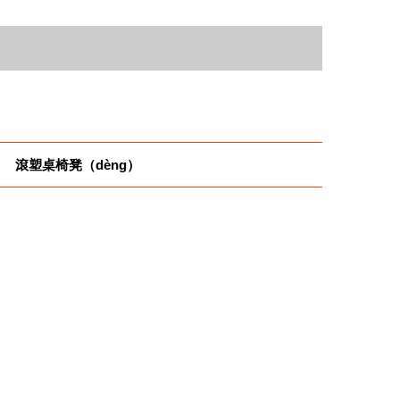
:
滾塑桌椅凳（dèng）