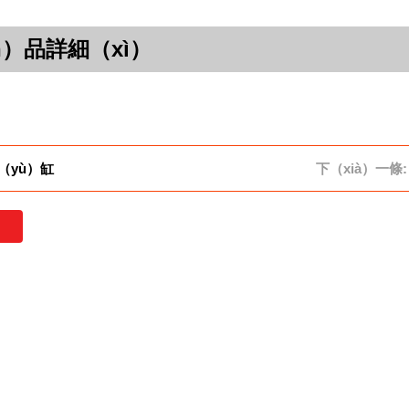
n）品詳細（xì）
（yù）缸
下（xià）一條