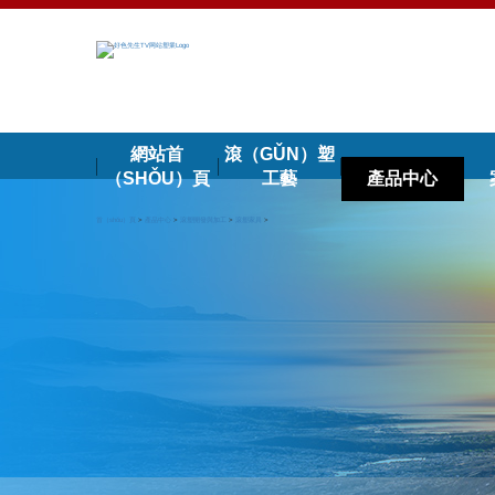
網站首
滾（GǓN）塑
（SHǑU）頁
工藝
產品中心
首（shǒu）頁
>
產品中心
>
滾塑開發與加工
>
滾塑家具
>