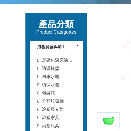
產品分類
Product Categories
滾塑開發與加工
反硝化深床濾
（lǜ）池T型（xíng）
防漏托盤
濾磚
房車水箱
植保水箱
包裝箱
分類垃圾桶
滾塑發光體
滾塑家具
滾塑玩具