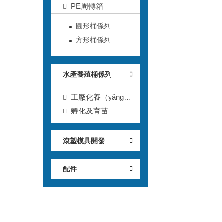
（pèi）件
PE周轉箱
圓形桶係列
方形桶係列
水產養殖桶係列
工廠化養（yǎng）
殖桶
孵化及育苗
滾塑模具開發
配件