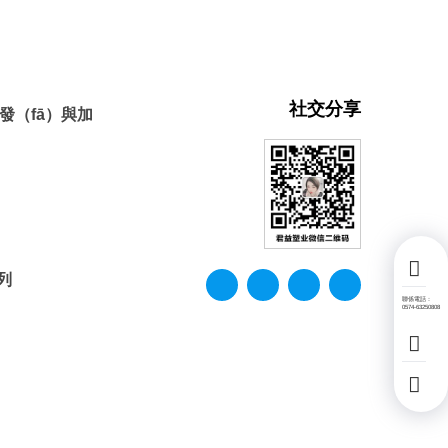
社交分享
發（fā）與加
列
聯係電話：
0574-63250808