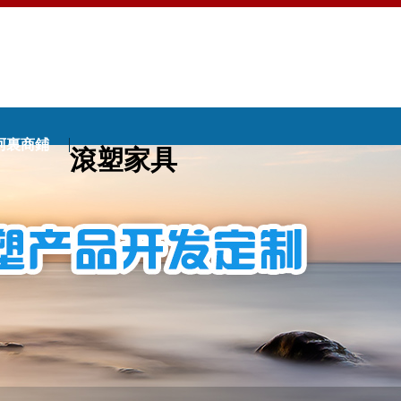
阿裏商鋪
滾塑家具