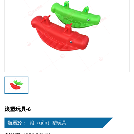
滾塑玩具-6
類屬於：
滾（gǔn）塑玩具