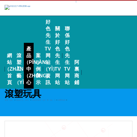
好
色
關
聯
先
於
係
生
好
好
產
TV
色
色
網
滾
品
案
网
先
先
站
塑
（PǏN）
（ÀN）
站
生
生
阿
（ZHÀN）
工
中
例
（YÌ）
TV
TV
裏
首
藝
（ZHŌNG）
展
資
网
网
商
頁
（YÌ）
心
示
訊
站
站
鋪
滾塑玩具
首頁（yè）
>
產品中心（xīn）
>
滾塑開發與（yǔ）加（jiā）工
>
滾塑玩具
>