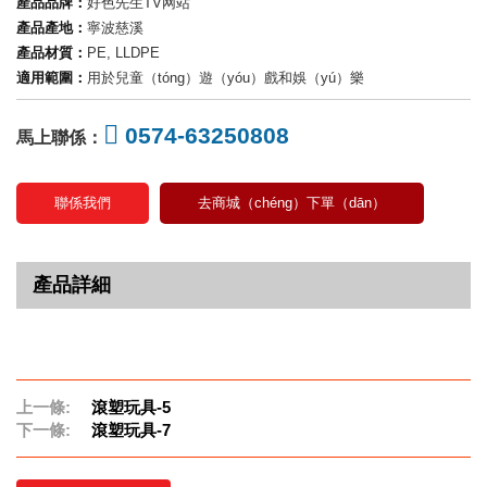
產品品牌：
好色先生TV网站
產品產地：
寧波慈溪
產品材質：
PE, LLDPE
適用範圍：
用於兒童（tóng）遊（yóu）戲和娛（yú）樂
0574-63250808
馬上聯係：
聯係我們
去商城（chéng）下單（dān）
產品詳細
上一條:
滾塑玩具-5
下一條:
滾塑玩具-7