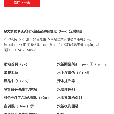
返回上一步
致力於提供優質的滾塑產品和個性化（huà）定製服務
2023©慈（cí）溪市好色先生TV网站塑業有限公司版權所有。
地（dì）址：浙江省慈溪（xī）市（shì）橫河鎮烏玉橋（qiáo）村
電話：0574-63250808
網站首頁（yè）
滾塑開發與加（jiā）工（gōng）
滾塑工藝
水上浮體係（xì）列
產品中心（xīn）
汙水提升器
關於好色先生TV网站
水處理係列
好色先生TV网站資訊（xùn）
水產養殖桶係列
案例展（zhǎn）示
滾塑模具開發