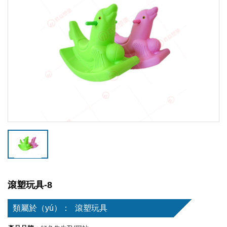
滾塑玩具-8
類屬於（yú）：
滾塑玩具