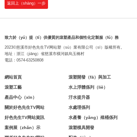
返回上（shàng）一步
致力於（yú）提（tí）供優質的滾塑產品和個性化定製服（fú）務
2023©慈溪市好色先生TV网站塑（sù）業有限公司（sī）版權所有。
地址：浙江（jiāng）省慈溪市橫河鎮烏玉橋村
電話：0574-63250808
網站首頁
滾塑開發（fā）與加工
滾塑工藝
水上浮體係列（liè）
產品中心（xīn）
汙水提升器
關於好色先生TV网站
水處理係列
好色先生TV网站資訊
水產養（yǎng）殖桶係列
案例展（zhǎn）示
滾塑模具開發