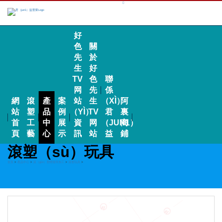
好
色
關
先
於
生
好
TV
色
聯
网
先
係
網
滾
產
案
站
生
（XÌ）
阿
站
塑
品
例
（YÌ）
TV
君
裏
首
工
中
展
資
网
（JUN1）
商
頁
藝
心
示
訊
站
益
鋪
滾塑（sù）玩具
首頁
>
產品中心
>
滾（gǔn）塑開發與加工
>
滾塑玩具
>