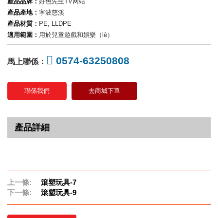
產品品牌：
好色先生TV网站
產品產地：
寧波慈溪
產品材質：
PE, LLDPE
適用範圍：
用於兒童遊戲和娛樂（lè）
0574-63250808
馬上聯係：
聯係我們
去商城下單
產品詳細
上一條:
滾塑玩具-7
下一條:
滾塑玩具-9