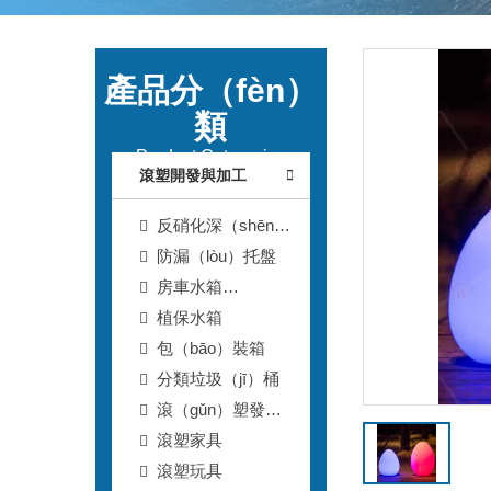
產品分（fèn）
類
Product Categories
滾塑開發與加工
反硝化深（shēn）
床濾池（chí）T型濾
防漏（lòu）托盤
磚
房車水箱
（xiāng）
植保水箱
包（bāo）裝箱
分類垃圾（jī）桶
滾（gǔn）塑發光
體
滾塑家具
滾塑玩具