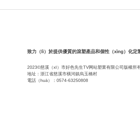
致力（lì）於提供優質的滾塑產品和個性（xìng）化定
2023©慈溪（xī）市好色先生TV网站塑業有限公司版權所有
地址：浙江省慈溪市橫河鎮烏玉橋村
電話（huà）：0574-63250808