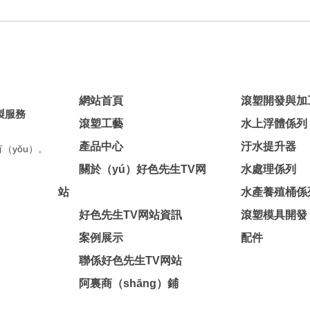
網站首頁
滾塑開發與加
製服務
滾塑工藝
水上浮體係列
產品中心
汙水提升器
（yǒu）。
關於（yú）好色先生TV网
水處理係列
站
水產養殖桶係
好色先生TV网站資訊
滾塑模具開發
案例展示
配件
聯係好色先生TV网站
阿裏商（shāng）鋪