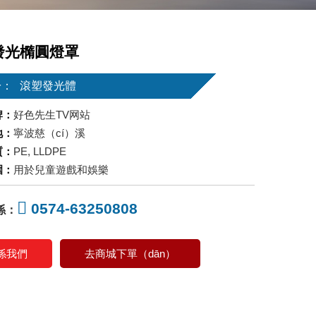
發光橢圓燈罩
於：
滾塑發光體
牌：
好色先生TV网站
地：
寧波慈（cí）溪
質：
PE, LLDPE
圍：
用於兒童遊戲和娛樂
0574-63250808
係：
係我們
去商城下單（dān）