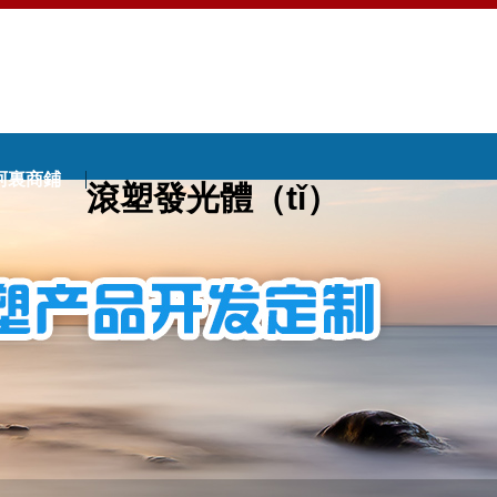
阿裏商鋪
滾塑發光體（tǐ）