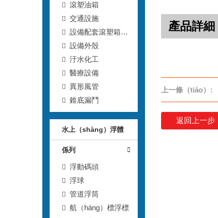
滾塑油箱
交通設施
產品詳細
設備配套滾塑箱
（xiāng）
設備外殼
汙水化工
醫療設備
異形風管
上一條（tiáo）:
錐底漏鬥
返回上一步
水上（shàng）浮體
係列
浮動碼頭
浮球
管道浮筒
航（háng）標浮標