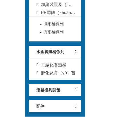
桶
加藥裝置及（jí）
配件
PE周轉（zhuǎn）
箱
圓形桶係列
方形桶係列
水產養殖桶係列
工廠化養殖桶
孵化及育（yù）苗
滾塑模具開發
配件