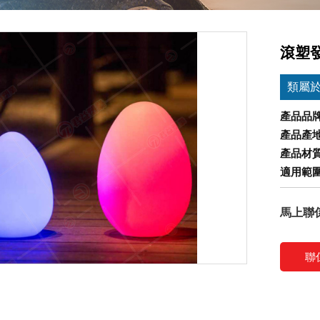
滾塑
類屬
產品品
產品產
產品材
適用範
馬上聯
聯