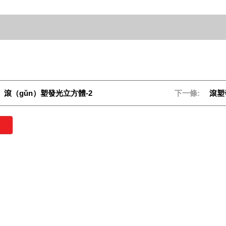
滾（gǔn）塑發光立方體-2
下一條:
滾塑