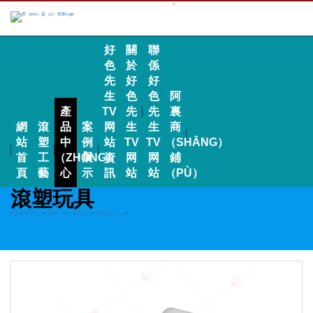
好
關
聯
色
於
係
先
好
好
生
色
色
阿
產
TV
先
先
裏
網
滾
品
案
网
生
生
商
站
塑
中
例
站
TV
TV
（SHĀNG）
首
工
（ZHŌNG）
展
資
网
网
鋪
頁
藝
心
示
訊
站
站
（PÙ）
滾塑玩具
首頁
>
產品中心
>
滾塑開（kāi）發與加工
>
滾塑玩具（jù）
>