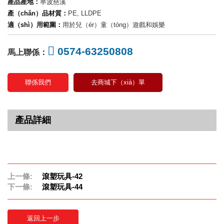
產品產地：
寧波慈溪
產（chǎn）品材質：
PE, LLDPE
適（shì）用範圍：
用於兒（ér）童（tóng）遊戲和娛樂
0574-63250808
馬上聯係：
聯係我們
去商城下（xià）單
產品詳細
上一條:
滾塑玩具-42
下一條:
滾塑玩具-44
返回上一步