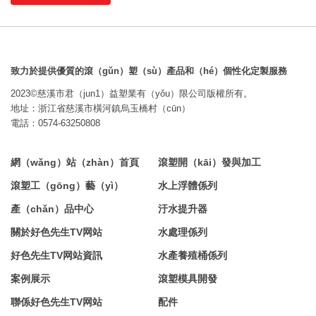
致力於提供優質的滾（gǔn）塑（sù）產品和（hé）個性化定製服務
2023©慈溪市君（jun1）益塑業有（yǒu）限公司版權所有。
地址：浙江省慈溪市橫河鎮烏玉橋村（cūn）
電話：0574-63250808
網（wǎng）站（zhàn）首頁
滾塑開（kāi）發與加工
滾塑工（gōng）藝（yì）
水上浮體係列
產（chǎn）品中心
汙水提升器
關於好色先生TV网站
水處理係列
好色先生TV网站資訊
水產養殖桶係列
案例展示
滾塑模具開發
聯係好色先生TV网站
配件