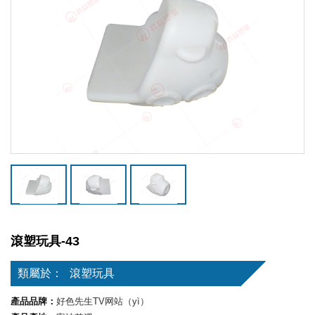
滾塑玩具-43
類屬於：
滾塑玩具
產品品牌：
好色先生TV网站（yì）