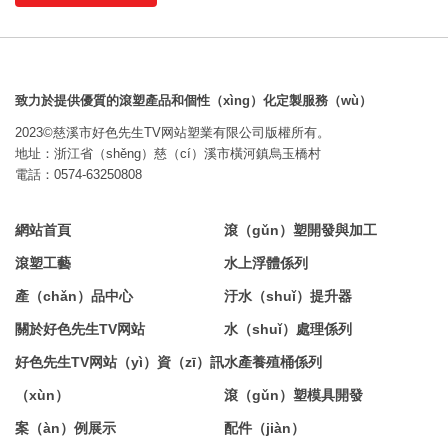
（shàng）一步
致力於提供優質的滾塑產品和個性（xìng）化定製服務（wù）
2023©慈溪市好色先生TV网站塑業有限公司版權所有。
地址：浙江省（shěng）慈（cí）溪市橫河鎮烏玉橋村
電話：0574-63250808
網站首頁
滾（gǔn）塑開發與加工
滾塑工藝
水上浮體係列
產（chǎn）品中心
汙水（shuǐ）提升器
關於好色先生TV网站
水（shuǐ）處理係列
好色先生TV网站（yì）資（zī）訊
水產養殖桶係列
（xùn）
滾（gǔn）塑模具開發
案（àn）例展示
配件（jiàn）