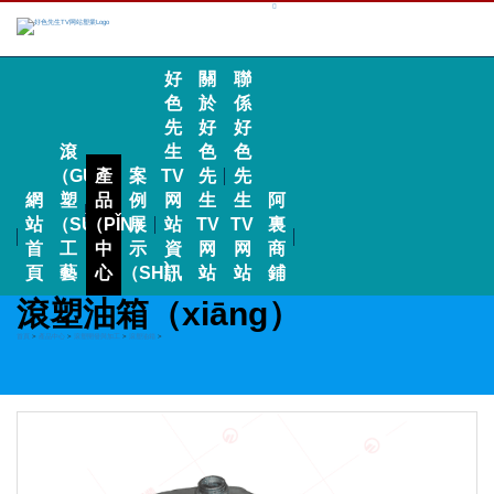
好
關
聯
色
於
係
先
好
好
滾
生
色
色
（GǓN）
產
案
TV
先
先
網
塑
品
例
网
生
生
阿
站
（SÙ）
（PǏN）
展
站
TV
TV
裏
首
工
中
示
資
网
网
商
頁
藝
心
（SHÌ）
訊
站
站
鋪
滾塑油箱（xiāng）
首頁
>
產品中心
>
滾塑開發與加工
>
滾塑油箱
>