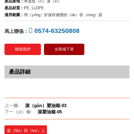
產品產地：
寧波慈（cí）溪（xī）
產品材質：
PE, LLDPE
適用範圍：
用（yòng）於儲存液體的（de）容（róng）器
0574-63250808
馬上聯係：
聯係我們
去商城下單
產品詳細
上一條:
滾（gǔn）塑油箱-03
下一（yī）條:
滾塑油箱-05
返（fǎn）回（huí）上