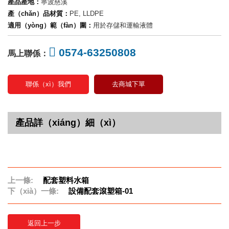
產品產地：
寧波慈溪
產（chǎn）品材質：
PE, LLDPE
適用（yòng）範（fàn）圍：
用於存儲和運輸液體
0574-63250808
馬上聯係：
聯係（xì）我們
去商城下單
產品詳（xiáng）細（xì）
上一條:
配套塑料水箱
下（xià）一條:
設備配套滾塑箱-01
返回上一步