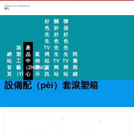
好
關
聯
色
於
係
先
好
好
生
色
色
滾
產
TV
先
先
網
塑
品
案
网
生
生
阿
站
工
中
例
站
TV
TV
裏
首
藝
（ZHŌNG）
展
資
网
网
商
頁
（YÌ）
心
示
訊
站
站
鋪
設備配（pèi）套滾塑箱
首頁
>
產品中心
>
滾塑開發與加工
>
設（shè）備配套滾（gǔn）塑箱
>