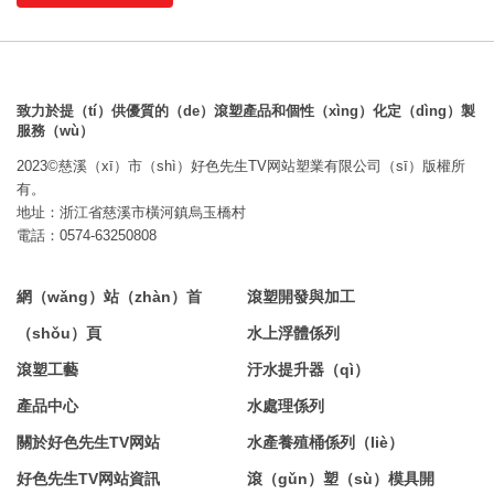
致力於提（tí）供優質的（de）滾塑產品和個性（xìng）化定（dìng）製
服務（wù）
2023©慈溪（xī）市（shì）好色先生TV网站塑業有限公司（sī）版權所
有。
地址：浙江省慈溪市橫河鎮烏玉橋村
電話：0574-63250808
網（wǎng）站（zhàn）首
滾塑開發與加工
（shǒu）頁
水上浮體係列
滾塑工藝
汙水提升器（qì）
產品中心
水處理係列
關於好色先生TV网站
水產養殖桶係列（liè）
好色先生TV网站資訊
滾（gǔn）塑（sù）模具開