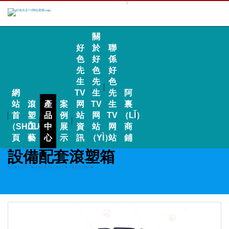
關
好
於
聯
色
好
係
先
色
好
生
先
色
網
TV
生
先
阿
站
滾
產
案
网
TV
生
裏
首
塑
品
例
站
网
TV
（LǏ）
（SHǑU）
工
中
展
資
站
网
商
頁
藝
心
示
訊
（YÌ）
站
鋪
設備配套滾塑箱
首頁
>
產品中心
>
滾塑開發（fā）與加工
>
設備配套滾塑箱
>