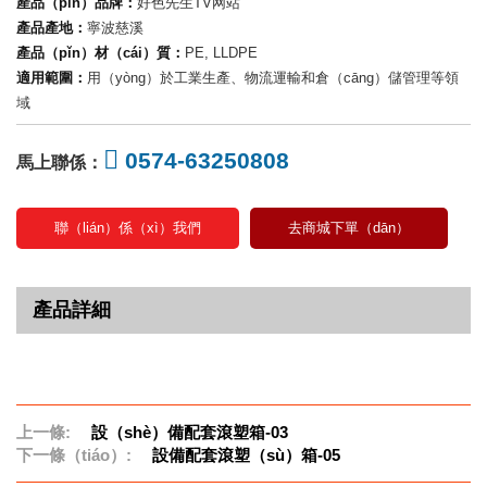
產品（pǐn）品牌：
好色先生TV网站
產品產地：
寧波慈溪
產品（pǐn）材（cái）質：
PE, LLDPE
適用範圍：
用（yòng）於工業生產、物流運輸和倉（cāng）儲管理等領
域
0574-63250808
馬上聯係：
聯（lián）係（xì）我們
去商城下單（dān）
產品詳細
上一條:
設（shè）備配套滾塑箱-03
下一條（tiáo）:
設備配套滾塑（sù）箱-05