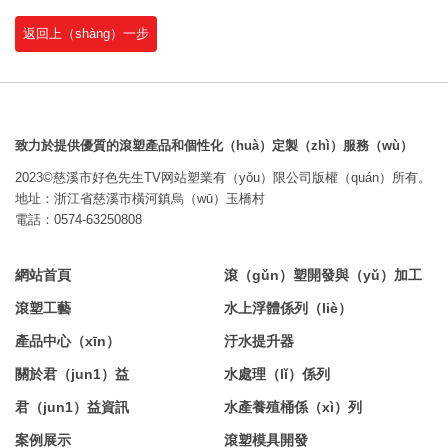
返回上（shàng）一步
致力於提供優質的滾塑產品和個性化（huà）定製（zhì）服務（wù）
2023©慈溪市好色先生TV网站塑業有（yǒu）限公司版權（quán）所有。
地址：浙江省慈溪市橫河鎮烏（wū）玉橋村
電話：0574-63250808
網站首頁
滾（gǔn）塑開發與（yǔ）加工
滾塑工藝
水上浮體係列（liè）
產品中心（xīn）
汙水提升器
關於君（jun1）益
水處理（lǐ）係列
君（jun1）益資訊
水產養殖桶係（xì）列
案例展示
滾塑模具開發