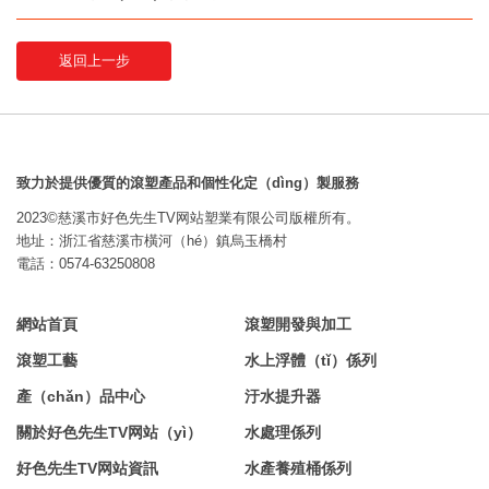
返回上一步
致力於提供優質的滾塑產品和個性化定（dìng）製服務
2023©慈溪市好色先生TV网站塑業有限公司版權所有。
地址：浙江省慈溪市橫河（hé）鎮烏玉橋村
電話：0574-63250808
網站首頁
滾塑開發與加工
滾塑工藝
水上浮體（tǐ）係列
產（chǎn）品中心
汙水提升器
關於好色先生TV网站（yì）
水處理係列
好色先生TV网站資訊
水產養殖桶係列