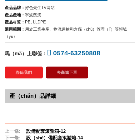
產品品牌：
好色先生TV网站
產品產地：
寧波慈溪
產品材質：
PE, LLDPE
適用範圍：
用於工業生產、物流運輸和倉儲（chǔ）管理（lǐ）等領域
（yù）
0574-63250808
馬（mǎ）上聯係：
聯係我們
去商城下單
產（chǎn）品詳細
上一條:
設備配套滾塑箱-12
下一條:
設（shè）備配套滾塑箱-14