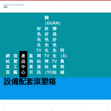
關
（GUĀN）
好
於
聯
色
好
係
先
色
好
生
先
色
TV
生
先
阿
網
滾
產
案
网
TV
生
（Ā）
站
塑
品
例
站
网
TV
裏
首
工
中
展
資
站
网
商
頁
藝
心
示
訊
（YÌ）
站
鋪
設備配套滾塑箱
首頁
>
產品中心
>
滾塑開發與加工
>
設備配套滾塑箱
>