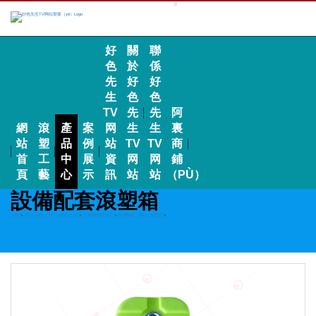
好
關
聯
色
於
係
先
好
好
生
色
色
TV
先
先
阿
網
滾
產
案
网
生
生
裏
站
塑
品
例
站
TV
TV
商
首
工
中
展
資
网
网
鋪
頁
藝
心
示
訊
站
站
（PÙ）
設備配套滾塑箱
首頁
>
產（chǎn）品中（zhōng）心
>
滾塑開發與加工
>
設備配套（tào）滾塑箱
>