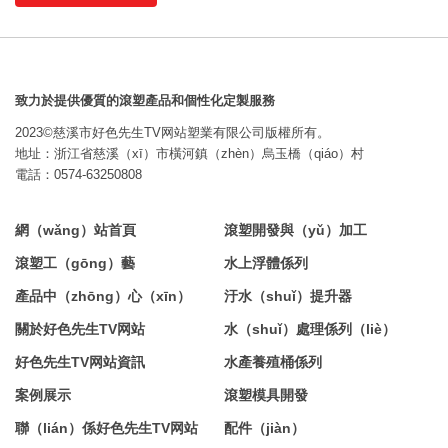
致力於提供優質的滾塑產品和個性化定製服務
2023©慈溪市好色先生TV网站塑業有限公司版權所有。
地址：浙江省慈溪（xī）市橫河鎮（zhèn）烏玉橋（qiáo）村
電話：0574-63250808
網（wǎng）站首頁
滾塑開發與（yǔ）加工
滾塑工（gōng）藝
水上浮體係列
產品中（zhōng）心（xīn）
汙水（shuǐ）提升器
關於好色先生TV网站
水（shuǐ）處理係列（liè）
好色先生TV网站資訊
水產養殖桶係列
案例展示
滾塑模具開發
聯（lián）係好色先生TV网站
配件（jiàn）