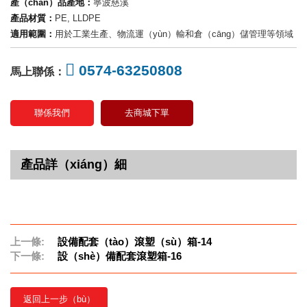
產（chǎn）品產地：
寧波慈溪
產品材質：
PE, LLDPE
適用範圍：
用於工業生產、物流運（yùn）輸和倉（cāng）儲管理等領域
0574-63250808
馬上聯係：
聯係我們
去商城下單
產品詳（xiáng）細
上一條:
設備配套（tào）滾塑（sù）箱-14
下一條:
設（shè）備配套滾塑箱-16
返回上一步（bù）