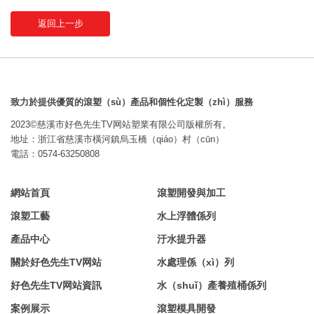
返回上一步
致力於提供優質的滾塑（sù）產品和個性化定製（zhì）服務
2023©慈溪市好色先生TV网站塑業有限公司版權所有。
地址：浙江省慈溪市橫河鎮烏玉橋（qiáo）村（cūn）
電話：0574-63250808
網站首頁
滾塑開發與加工
滾塑工藝
水上浮體係列
產品中心
汙水提升器
關於好色先生TV网站
水處理係（xì）列
好色先生TV网站資訊
水（shuǐ）產養殖桶係列
案例展示
滾塑模具開發