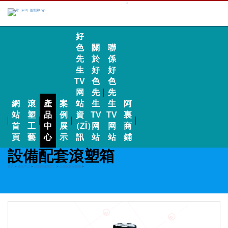
好
色
關
聯
先
於
係
生
好
好
TV
色
色
网
先
先
網
滾
產
案
站
生
生
阿
站
塑
品
例
資
TV
TV
裏
首
工
中
展
（ZĪ）
网
网
商
頁
藝
心
示
訊
站
站
鋪
設備配套滾塑箱
首頁
>
產品中心
>
滾塑開發與加工
>
設備配套滾塑箱
>