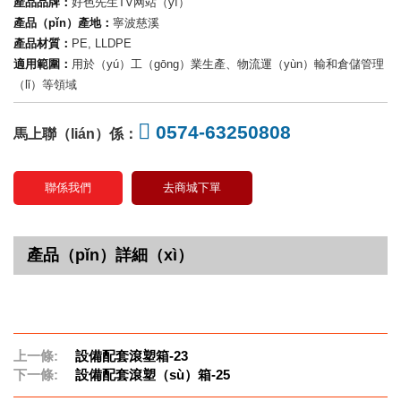
產品品牌：
好色先生TV网站（yì）
產品（pǐn）產地：
寧波慈溪
產品材質：
PE, LLDPE
適用範圍：
用於（yú）工（gōng）業生產、物流運（yùn）輸和倉儲管理
（lǐ）等領域
0574-63250808
馬上聯（lián）係：
聯係我們
去商城下單
產品（pǐn）詳細（xì）
上一條:
設備配套滾塑箱-23
下一條:
設備配套滾塑（sù）箱-25